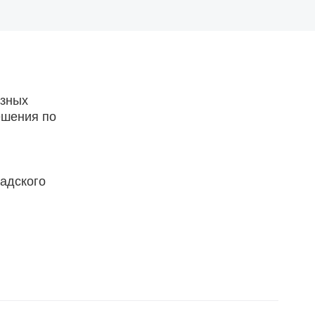
азных
ешения по
ладского