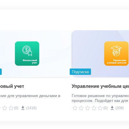
Подписка
овый учет
Управление учебным це
ие для управления деньгами в
Готовое решение по управле
процессом. Подойдет как для
образовательного центра, так
(0)
(1418)
(0)
(308)
корпоративного отдела обуче