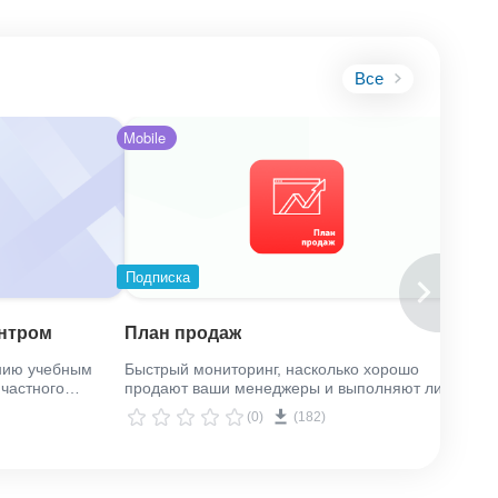
Все
Mobile
Подписка
нтром
План продаж
нию учебным
Быстрый мониторинг, насколько хорошо
 частного
продают ваши менеджеры и выполняют ли
 и для
общий план продаж.
(0)
(182)
ния.