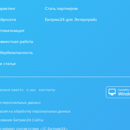
зование, наука
ркетинг
Стать партнером
ственно-политические
ейросети
Битрикс24 для Энтерпрайз
низации
томатизация
на, безопасность
вместная работа
ышленность
бербезопасность
 издательства,
е статьи
вочники
хование
ИЧНАЯ ОФЕРТА
О НАС
КОНТАКТЫ
тельство, ремонт и
оустройство
и персональных данных
ласия на обработку персональных данных
спорт, Авиация,
зования Битрикс24 Сайты
бизнес
ртификат соответствия «1С-Битрикс24»