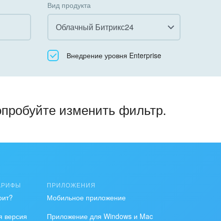
Вид продукта
Облачный Битрикс24
Все
Внедрение уровня Enterprise
Облачный Битрикс24
Коробочная версия
опробуйте изменить фильтр.
АРИФЫ
ПРИЛОЖЕНИЯ
оит?
Мобильное приложение
я версия
Приложение для Windows и Mac