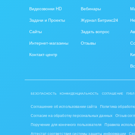
Обра
Видеозвонки HD
Вебинары
Ма
Создание сайтов
Обще
Задачи и Проекты
Журнал Битрикс24
Н
Интернет-магазин и CRM
орга
Сайты
Задать вопрос
Ав
Крупные корпоративные
Охра
Интернет-магазины
Отзывы
Со
внедрения
Пром
Контакт-центр
Ки
Внедрение для медицины
СМИ,
Вс
Внедрение для
спра
гос.организаций
Стра
Внедрение онлайн-
БЕЗОПАСНОСТЬ
КОНФИДЕНЦИАЛЬНОСТЬ
СОГЛАШЕНИЕ
ПУБЛ
продаж
Строи
благ
Соглашение об использовании сайта
Политика обработк
Внедрение онлайн-офиса
Согласие на обработку персональных данных
Отзыв сог
/ Интранета
Тран
Поручение для конечного пользователя
Правила исполь
авто
Аттестат соответствия системы защиты информации
Се