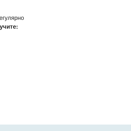
егулярно
учите: