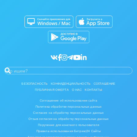
Изготовление памятников и мемориальных
Приложение для Windows и Mac
Совместная работа
комплексов
Битрикс24 Маркет
Кибербезопасность
Инвестиционный бизнес
Разработчикам приложений
Все статьи
Интерьер, дизайн, декор
IT, Интернет
Консалтинговые и управленческие услуги
Культурные события, спорт, шоу-бизнес
БЕЗОПАСНОСТЬ
КОНФИДЕНЦИАЛЬНОСТЬ
СОГЛАШЕНИЕ
ПУБЛИЧНАЯ ОФЕРТА
О НАС
КОНТАКТЫ
Логистика
Соглашение об использовании сайта
Мебель, лес, деревообработка
Политика обработки персональных данных
Согласие на обработку персональных данных
Медицина и фармацевтика
Отзыв согласия на обработку персональных данных
Поручение для конечного пользователя
Правила использования Битрикс24 Сайты
Металлургия