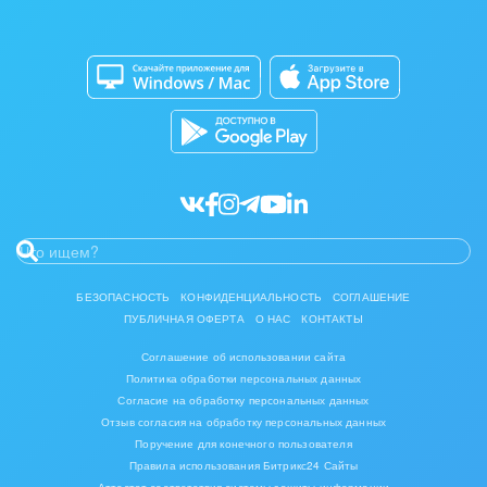
Изготовление памятников и мемориальных
Приложение для Windows и Mac
Совместная работа
комплексов
Битрикс24 Маркет
Кибербезопасность
Инвестиционный бизнес
Разработчикам приложений
Все статьи
Интерьер, дизайн, декор
IT, Интернет
Консалтинговые и управленческие услуги
Культурные события, спорт, шоу-бизнес
БЕЗОПАСНОСТЬ
КОНФИДЕНЦИАЛЬНОСТЬ
СОГЛАШЕНИЕ
ПУБЛИЧНАЯ ОФЕРТА
О НАС
КОНТАКТЫ
Логистика
Соглашение об использовании сайта
Мебель, лес, деревообработка
Политика обработки персональных данных
Согласие на обработку персональных данных
Медицина и фармацевтика
Отзыв согласия на обработку персональных данных
Поручение для конечного пользователя
Правила использования Битрикс24 Сайты
Металлургия