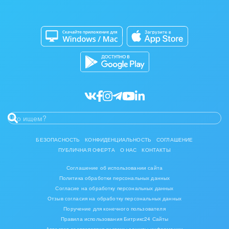
Изготовление памятников и мемориальных
Приложение для Windows и Mac
Совместная работа
комплексов
Битрикс24 Маркет
Кибербезопасность
Инвестиционный бизнес
Разработчикам приложений
Все статьи
Интерьер, дизайн, декор
IT, Интернет
Консалтинговые и управленческие услуги
Культурные события, спорт, шоу-бизнес
БЕЗОПАСНОСТЬ
КОНФИДЕНЦИАЛЬНОСТЬ
СОГЛАШЕНИЕ
ПУБЛИЧНАЯ ОФЕРТА
О НАС
КОНТАКТЫ
Логистика
Соглашение об использовании сайта
Мебель, лес, деревообработка
Политика обработки персональных данных
Согласие на обработку персональных данных
Медицина и фармацевтика
Отзыв согласия на обработку персональных данных
Поручение для конечного пользователя
Правила использования Битрикс24 Сайты
Металлургия