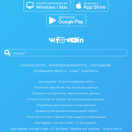
Кибербезопасность
Разработчикам приложений
Нефть, газ
Все статьи
Оборудование, техника
Полиграфия
Ритуальные услуги
Рынки и торговля
БЕЗОПАСНОСТЬ
КОНФИДЕНЦИАЛЬНОСТЬ
СОГЛАШЕНИЕ
ПУБЛИЧНАЯ ОФЕРТА
О НАС
КОНТАКТЫ
Связь и телекоммуникации
Соглашение об использовании сайта
Политика обработки персональных данных
Финансы, бухгалтерия, банки
Согласие на обработку персональных данных
Отзыв согласия на обработку персональных данных
Химия и нефтехимия
Поручение для конечного пользователя
Правила использования Битрикс24 Сайты
Электроэнергетика
Аттестат соответствия системы защиты информации
Сертификат соответствия «1С-Битрикс24»
Ювелирное дело
Сертификат соответствия «1С-Битрикс: Управление сайтом»
Карта сайта