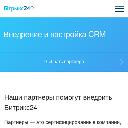
ВОЗМОЖНОСТИ
Внедрение и настройка CRM
ЦЕНЫ
ИНТЕГРАЦИИ
Выбрать партнёра
ВНЕДРЕНИЕ
Выбрать партнёра
ПОЛЕЗНОЕ
Наши партнеры помогут внедрить
ПОДДЕРЖКА
Стать партнёром
Битрикс24
ПОЛУЧИТЬ БЕСПЛАТНО
Кейсы партнёров
Партнеры — это сертифицированные компании,