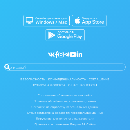
Изготовление памятников и мемориальных
Приложение для Windows и Mac
Совместная работа
комплексов
Битрикс24 Маркет
Кибербезопасность
Инвестиционный бизнес
Разработчикам приложений
Все статьи
Интерьер, дизайн, декор
IT, Интернет
Консалтинговые и управленческие услуги
Культурные события, спорт, шоу-бизнес
БЕЗОПАСНОСТЬ
КОНФИДЕНЦИАЛЬНОСТЬ
СОГЛАШЕНИЕ
ПУБЛИЧНАЯ ОФЕРТА
О НАС
КОНТАКТЫ
Логистика
Соглашение об использовании сайта
Мебель, лес, деревообработка
Политика обработки персональных данных
Согласие на обработку персональных данных
Медицина и фармацевтика
Отзыв согласия на обработку персональных данных
Поручение для конечного пользователя
Правила использования Битрикс24 Сайты
Металлургия