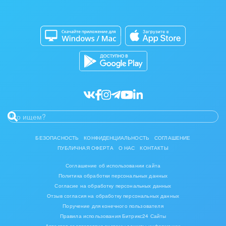
Изготовление памятников и мемориальных
Приложение для Windows и Mac
Совместная работа
комплексов
Битрикс24 Маркет
Кибербезопасность
Инвестиционный бизнес
Разработчикам приложений
Все статьи
Интерьер, дизайн, декор
IT, Интернет
Консалтинговые и управленческие услуги
Культурные события, спорт, шоу-бизнес
БЕЗОПАСНОСТЬ
КОНФИДЕНЦИАЛЬНОСТЬ
СОГЛАШЕНИЕ
ПУБЛИЧНАЯ ОФЕРТА
О НАС
КОНТАКТЫ
Логистика
Соглашение об использовании сайта
Мебель, лес, деревообработка
Политика обработки персональных данных
Согласие на обработку персональных данных
Медицина и фармацевтика
Отзыв согласия на обработку персональных данных
Поручение для конечного пользователя
Правила использования Битрикс24 Сайты
Металлургия