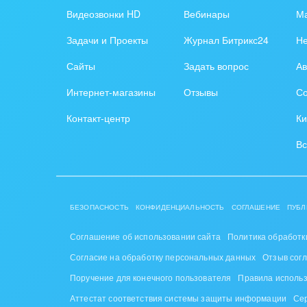
Красо
Видеозвонки HD
Вебинары
Ма
PR, м
Задачи и Проекты
Журнал Битрикс24
Н
АПК 
Сайты
Задать вопрос
Ав
пром
Интернет-магазины
Отзывы
Со
Выст
Контакт-центр
Ки
конф
Вс
Горн
Досуг
БЕЗОПАСНОСТЬ
КОНФИДЕНЦИАЛЬНОСТЬ
СОГЛАШЕНИЕ
ПУБЛ
Изго
мемо
Соглашение об использовании сайта
Политика обработк
Согласие на обработку персональных данных
Отзыв сог
Инве
Поручение для конечного пользователя
Правила исполь
Интер
Аттестат соответствия системы защиты информации
Се