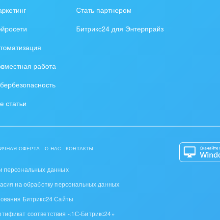
та, фитнес, спорт
ркетинг
Стать партнером
аркетинг, реклама,
ейросети
Битрикс24 для Энтерпрайз
и пищевая
томатизация
ышленность
вместная работа
авки, семинары,
бербезопасность
еренции
е статьи
одобывающая отрасль
, туризм и отдых
ИЧНАЯ ОФЕРТА
О НАС
КОНТАКТЫ
товление памятников и
риальных комплексов
и персональных данных
ласия на обработку персональных данных
стиционный бизнес
зования Битрикс24 Сайты
ьер, дизайн, декор
ртификат соответствия «1С-Битрикс24»