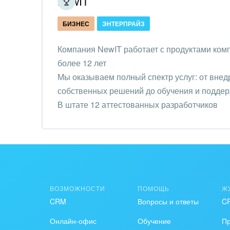
NewIT
Обще
Интернет-магазин и CRM
орга
БИЗНЕС
ЭНТЕРПРАЙЗ
Крупные корпоративные
Охра
внедрения
Компания NewIT работает с продуктами ком
Пром
более 12 лет
Внедрение для медицины
Мы оказываем полный спектр услуг: от внед
СМИ,
Внедрение для
собственных решений до обучения и поддер
спра
гос.организаций
В штате 12 аттестованных разработчиков
Стра
Внедрение онлайн-
продаж
Строи
благ
Внедрение онлайн-офиса
/ Интранета
Тран
авто
ВОЗМОЖНОСТИ
ПОМОЩЬ
Ж
CRM
Вопросы и ответы
C
Труд
Онлайн-офис
Обучение
П