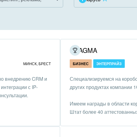
инично-ресторанный
ес
дарственные организации
PRAGMA
унальные услуги, ЖКХ
МИНСК
,
БРЕСТ
БИЗНЕС
ЭНТЕРПРАЙЗ
ммерческие, религиозные
 по внедрению CRM и
Специализируемся на коробо
низации,
интеграции с IP-
других продуктах компании 1
отворительность
онсультации.
ижимость, риэлтерские
Имеем награды в области ко
ании
Штат более 40 аттестованны
зование, наука