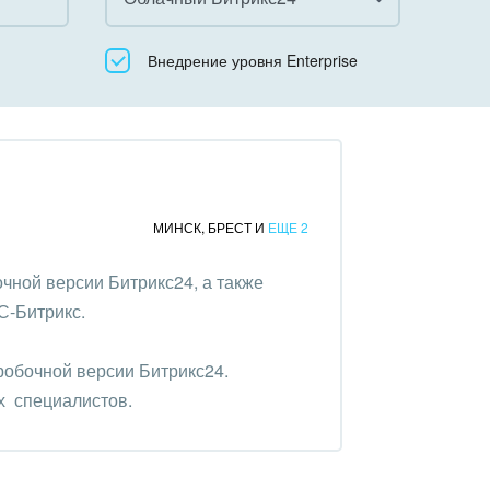
Все
Внедрение уровня Enterprise
Облачный Битрикс24
Коробочная версия
МИНСК
,
БРЕСТ
И
ЕЩЕ 2
чной версии Битрикс24, а также
С-Битрикс.
робочной версии Битрикс24.
х специалистов.