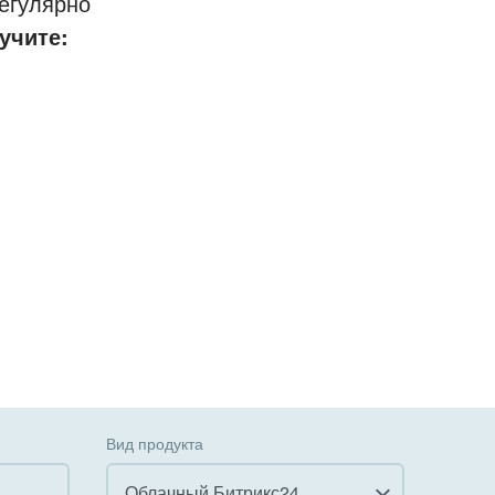
егулярно
учите:
Вид продукта
Облачный Битрикс24