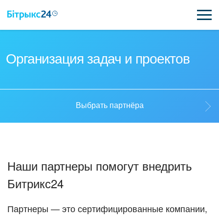
ВОЗМОЖНОСТИ
Организация задач и проектов
ЦЕНЫ
ИНТЕГРАЦИИ
Выбрать партнёра
ВНЕДРЕНИЕ
Выбрать партнёра
ПОЛЕЗНОЕ
Наши партнеры помогут внедрить
ПОДДЕРЖКА
Стать партнёром
Битрикс24
ПОЛУЧИТЬ БЕСПЛАТНО
Кейсы партнёров
Партнеры — это сертифицированные компании,