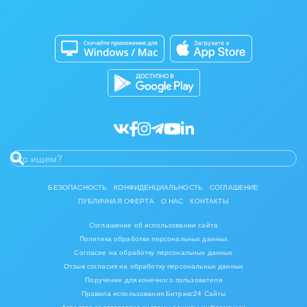
Изготовление памятников и мемориальных
Приложение для Windows и Mac
Совместная работа
комплексов
Битрикс24 Маркет
Кибербезопасность
Инвестиционный бизнес
Разработчикам приложений
Все статьи
Интерьер, дизайн, декор
IT, Интернет
Консалтинговые и управленческие услуги
Культурные события, спорт, шоу-бизнес
БЕЗОПАСНОСТЬ
КОНФИДЕНЦИАЛЬНОСТЬ
СОГЛАШЕНИЕ
ПУБЛИЧНАЯ ОФЕРТА
О НАС
КОНТАКТЫ
Логистика
Соглашение об использовании сайта
Мебель, лес, деревообработка
Политика обработки персональных данных
Согласие на обработку персональных данных
Медицина и фармацевтика
Отзыв согласия на обработку персональных данных
Поручение для конечного пользователя
Правила использования Битрикс24 Сайты
Металлургия