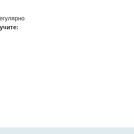
егулярно
учите: