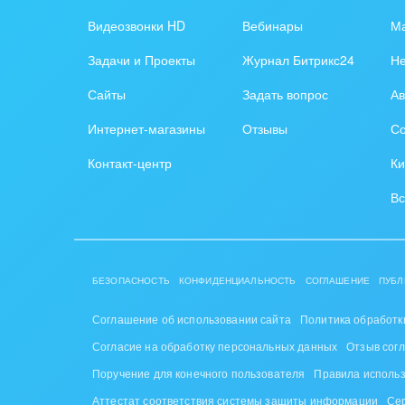
Обра
Видеозвонки HD
Вебинары
Ма
Создание сайтов
Обще
Задачи и Проекты
Журнал Битрикс24
Н
Интернет-магазин и CRM
орга
Сайты
Задать вопрос
Ав
Крупные корпоративные
Охра
Интернет-магазины
Отзывы
Со
внедрения
Пром
Контакт-центр
Ки
Внедрение для медицины
СМИ,
Вс
Внедрение для
спра
гос.организаций
Стра
Внедрение онлайн-
БЕЗОПАСНОСТЬ
КОНФИДЕНЦИАЛЬНОСТЬ
СОГЛАШЕНИЕ
ПУБЛ
продаж
Строи
благ
Соглашение об использовании сайта
Политика обработк
Внедрение онлайн-офиса
Согласие на обработку персональных данных
Отзыв сог
/ Интранета
Тран
Поручение для конечного пользователя
Правила исполь
авто
Аттестат соответствия системы защиты информации
Се