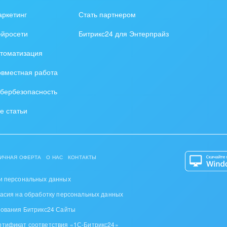
зование, наука
ркетинг
Стать партнером
ственно-политические
ейросети
Битрикс24 для Энтерпрайз
низации
томатизация
на, безопасность
вместная работа
ышленность
бербезопасность
 издательства,
е статьи
вочники
хование
ИЧНАЯ ОФЕРТА
О НАС
КОНТАКТЫ
тельство, ремонт и
оустройство
и персональных данных
ласия на обработку персональных данных
спорт, Авиация,
зования Битрикс24 Сайты
бизнес
ртификат соответствия «1С-Битрикс24»