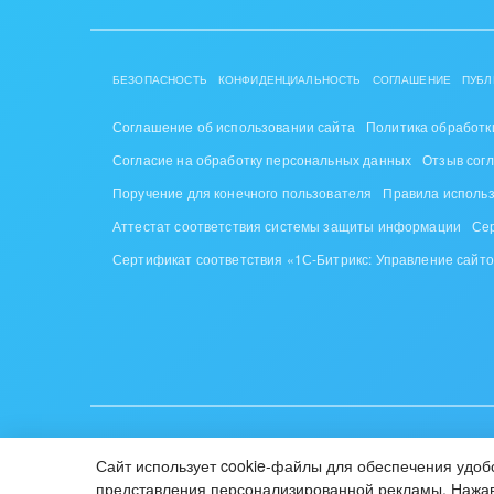
Труд
Красо
БЕЗОПАСНОСТЬ
КОНФИДЕНЦИАЛЬНОСТЬ
СОГЛАШЕНИЕ
ПУБЛ
PR, м
Соглашение об использовании сайта
Политика обработк
АПК 
Согласие на обработку персональных данных
Отзыв сог
пром
Поручение для конечного пользователя
Правила исполь
Аттестат соответствия системы защиты информации
Се
Выст
конф
Сертификат соответствия «1С-Битрикс: Управление сайт
Горн
Досуг
Изго
мемо
ИУП «1С-Битрикс», Республика Беларусь, г. Минск, пр-т Побе
Сайт использует cookie-файлы для обеспечения удобс
© 2001-2026 «Битрикс», «1С-Битрикс». Работает на «1С-Би
Инве
представления персонализированной рекламы. Нажав 