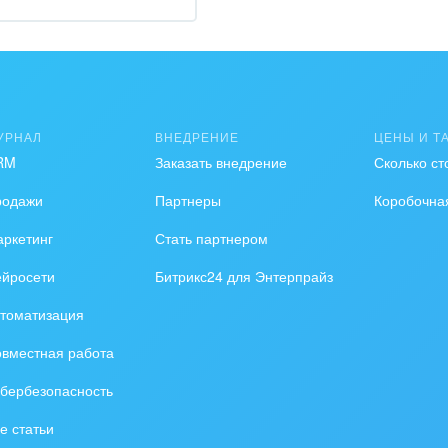
зование, наука
ственно-политические
низации
на, безопасность
УРНАЛ
ВНЕДРЕНИЕ
ЦЕНЫ И Т
RM
Заказать внедрение
Сколько ст
ышленность
родажи
Партнеры
Коробочна
 издательства,
вочники
ркетинг
Стать партнером
ейросети
Битрикс24 для Энтерпрайз
хование
томатизация
тельство, ремонт и
оустройство
вместная работа
бербезопасность
спорт, Авиация,
бизнес
е статьи