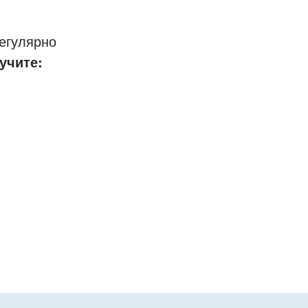
егулярно
учите: