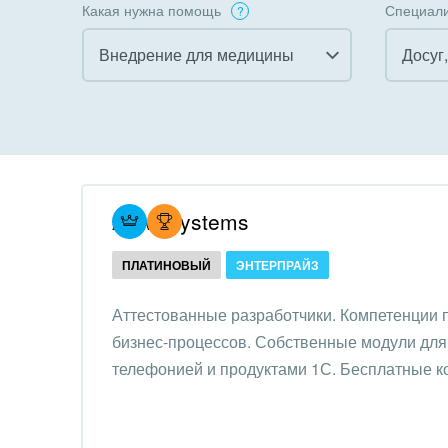
Какая нужна помощь
Специали
Внедрение для медицины
Досуг
Все
Все
Внедрение CRM
Гост
бизн
Внедрение КЭДО
Госу
Atevi Systems
Интеграция с 1С
Комм
ПЛАТИНОВЫЙ
ЭНТЕРПРАЙЗ
Организация задач и
проектов
Неко
Аттестованные разработчики. Компетенции
орга
бизнес-процессов. Собственные модули для 
Внедрение Бизнес-
Благ
телефонией и продуктами 1С. Бесплатные к
процессов
Недв
Системное
комп
администрирование