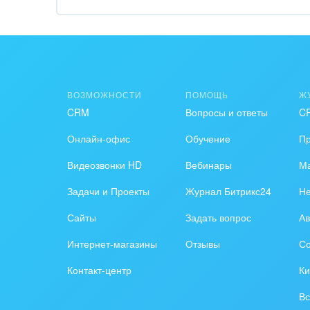
Обра
Создание сайтов
Обще
Интернет-магазин и CRM
орга
Крупные корпоративные
Охра
ВОЗМОЖНОСТИ
ПОМОЩЬ
Ж
внедрения
CRM
Вопросы и ответы
C
Пром
Внедрение для медицины
Онлайн-офис
Обучение
П
СМИ,
Внедрение для
спра
Видеозвонки HD
Вебинары
Ма
гос.организаций
Задачи и Проекты
Журнал Битрикс24
Н
Стра
Внедрение онлайн-
Сайты
Задать вопрос
Ав
продаж
Строи
благ
Интернет-магазины
Отзывы
Со
Внедрение онлайн-офиса
Контакт-центр
Ки
/ Интранета
Тран
авто
Вс