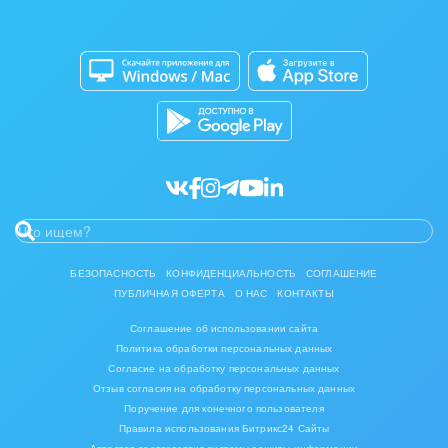
Изготовление памятников и мемориальных
Приложение для Windows и Mac
Совместная работа
комплексов
Битрикс24 Маркет
Кибербезопасность
Инвестиционный бизнес
Разработчикам приложений
Все статьи
Интерьер, дизайн, декор
IT, Интернет
Консалтинговые и управленческие услуги
Культурные события, спорт, шоу-бизнес
БЕЗОПАСНОСТЬ
КОНФИДЕНЦИАЛЬНОСТЬ
СОГЛАШЕНИЕ
ПУБЛИЧНАЯ ОФЕРТА
О НАС
КОНТАКТЫ
Логистика
Соглашение об использовании сайта
Мебель, лес, деревообработка
Политика обработки персональных данных
Согласие на обработку персональных данных
Медицина и фармацевтика
Отзыв согласия на обработку персональных данных
Поручение для конечного пользователя
Правила использования Битрикс24 Сайты
Металлургия