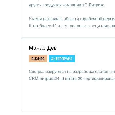
Труд
других продуктах компании 1С-Битрикс.
Красо
Имеем награды в области коробочной верси
Штат более 40 аттестованных специалистов
PR, м
АПК 
пром
Манао Дев
Выст
БИЗНЕС
ЭНТЕРПРАЙЗ
конф
Специализируемся на разработке сайтов, в
Горн
CRM Битрикс24. В штате 20 сертифицирован
Досуг
Изго
мемо
Инве