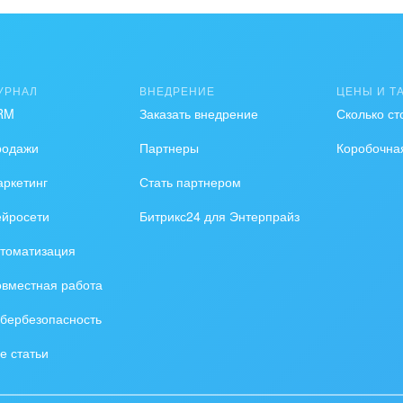
ьер, дизайн, декор
нтернет
УРНАЛ
ВНЕДРЕНИЕ
ЦЕНЫ И Т
алтинговые и
RM
Заказать внедрение
Сколько ст
вленческие услуги
родажи
Партнеры
Коробочна
урные события, спорт,
ркетинг
Стать партнером
бизнес
ейросети
Битрикс24 для Энтерпрайз
стика
томатизация
ль, лес, деревообработка
вместная работа
цина и фармацевтика
бербезопасность
ллургия
е статьи
 одежда, аксессуары,