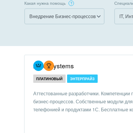
Какая нужна помощь
Специали
Внедрение Бизнес-процессов
IT, Ин
Все
Все
Внедрение CRM
Гост
бизн
Внедрение КЭДО
Госу
Atevi Systems
Интеграция с 1С
Комм
ПЛАТИНОВЫЙ
ЭНТЕРПРАЙЗ
Организация задач и
проектов
Неко
Аттестованные разработчики. Компетенции
орга
бизнес-процессов. Собственные модули для 
Внедрение Бизнес-
Благ
телефонией и продуктами 1С. Бесплатные к
процессов
Недв
Системное
комп
администрирование