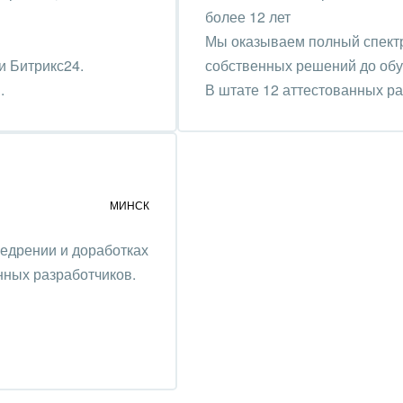
оустройство
более 12 лет
Мы оказываем полный спектр 
та, фитнес, спорт
и Битрикс24.
собственных решений до обу
.
В штате 12 аттестованных р
аркетинг, реклама,
и пищевая
ышленность
авки, семинары,
МИНСК
еренции
недрении и доработках
одобывающая отрасль
ных разработчиков.
, туризм и отдых
товление памятников и
риальных комплексов
стиционный бизнес