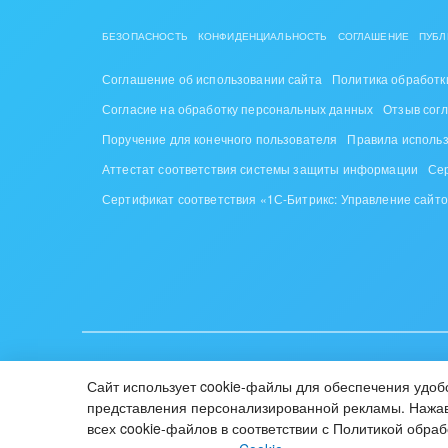
стил
БЕЗОПАСНОСТЬ
КОНФИДЕНЦИАЛЬНОСТЬ
СОГЛАШЕНИЕ
ПУБЛ
Нефть
Соглашение об использовании сайта
Политика обработк
Обор
Согласие на обработку персональных данных
Отзыв сог
Поручение для конечного пользователя
Правила исполь
Поли
Аттестат соответствия системы защиты информации
Се
Риту
Сертификат соответствия «1С-Битрикс: Управление сайт
Рынк
Связ
Финан
Хими
ИУП «1С-Битрикс», Республика Беларусь, г. Минск, пр-т Побе
Сайт использует cookie-файлы для обеспечения удобс
© 2001-2026 «Битрикс», «1С-Битрикс». Работает на «1С-Би
Элек
представления персонализированной рекламы. Нажав 
16+
всех cookie-файлов в соответствии с Политикой обра