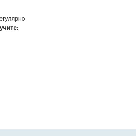
егулярно
учите: