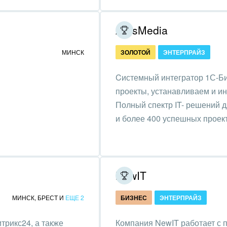
зование, наука
ArtisMedia
ственно-политические
низации
МИНСК
ЗОЛОТОЙ
ЭНТЕРПРАЙЗ
на, безопасность
Cистемный интегратор 1С-Би
ышленность
проекты, устанавливаем и и
Полный спектр IT- решений д
 издательства,
и более 400 успешных проек
вочники
хование
тельство, ремонт и
NewIT
оустройство
МИНСК
,
БРЕСТ
И
ЕЩЕ 2
БИЗНЕС
ЭНТЕРПРАЙЗ
спорт, Авиация,
бизнес
трикс24, а также
Компания NewIT работает с 