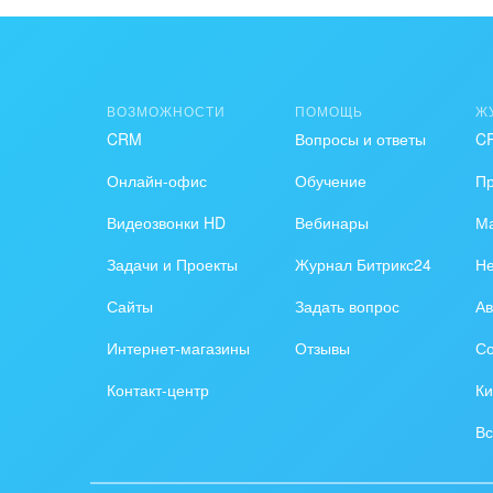
Интер
IT, И
ВОЗМОЖНОСТИ
ПОМОЩЬ
Ж
Конс
CRM
Вопросы и ответы
C
упра
Онлайн-офис
Обучение
П
Культ
Видеозвонки HD
Вебинары
Ма
шоу-
Задачи и Проекты
Журнал Битрикс24
Н
Логи
Сайты
Задать вопрос
Ав
Мебе
Интернет-магазины
Отзывы
Со
Меди
Контакт-центр
Ки
Мета
Вс
Мода,