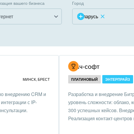
зация вашего бизнеса
Город
тернет
Беларусь
инично-ресторанный
ес
дарственные организации
Итач-софт
унальные услуги, ЖКХ
МИНСК
,
БРЕСТ
ПЛАТИНОВЫЙ
ЭНТЕРПРАЙЗ
ммерческие, религиозные
 по внедрению CRM и
Разработка и внедрение Битр
низации,
интеграции с IP-
уровень сложности: облако, 
отворительность
онсультации.
300 успешных кейсов. Внедре
ижимость, риэлтерские
Реализация контакт-центров 
ании