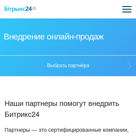
ВОЗМОЖНОСТИ
Внедрение онлайн-продаж
ЦЕНЫ
ИНТЕГРАЦИИ
Выбрать партнёра
ВНЕДРЕНИЕ
Выбрать партнёра
ПОЛЕЗНОЕ
Наши партнеры помогут внедрить
ПОДДЕРЖКА
Стать партнёром
Битрикс24
ПОЛУЧИТЬ БЕСПЛАТНО
Кейсы партнёров
Партнеры — это сертифицированные компании,