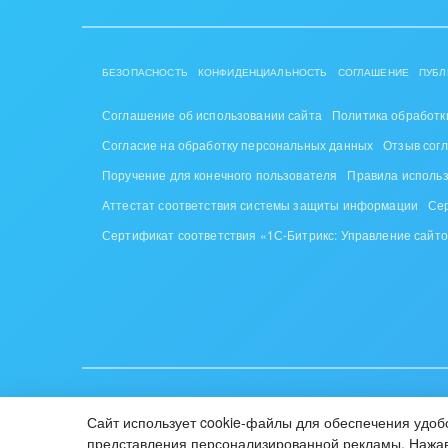
Труд
Красо
БЕЗОПАСНОСТЬ
КОНФИДЕНЦИАЛЬНОСТЬ
СОГЛАШЕНИЕ
ПУБЛ
PR, м
Соглашение об использовании сайта
Политика обработк
АПК 
Согласие на обработку персональных данных
Отзыв сог
пром
Поручение для конечного пользователя
Правила исполь
Аттестат соответствия системы защиты информации
Се
Выст
конф
Сертификат соответствия «1С-Битрикс: Управление сайт
Горн
Досуг
Изго
мемо
ИУП «1С-Битрикс», Республика Беларусь, г. Минск, пр-т Побе
Сайт использует cookie-файлы для обеспечения удобс
© 2001-2026 «Битрикс», «1С-Битрикс». Работает на «1С-Би
Инве
представления персонализированной рекламы. Нажав 