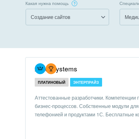
Какая нужна помощь
Специали
Создание сайтов
Медиц
Все
Все
Внедрение CRM
Гост
бизн
Внедрение КЭДО
Госу
Atevi Systems
Интеграция с 1С
Комм
ПЛАТИНОВЫЙ
ЭНТЕРПРАЙЗ
Организация задач и
проектов
Неко
Аттестованные разработчики. Компетенции
орга
бизнес-процессов. Собственные модули для 
Внедрение Бизнес-
Благ
телефонией и продуктами 1С. Бесплатные к
процессов
Недв
Системное
комп
администрирование