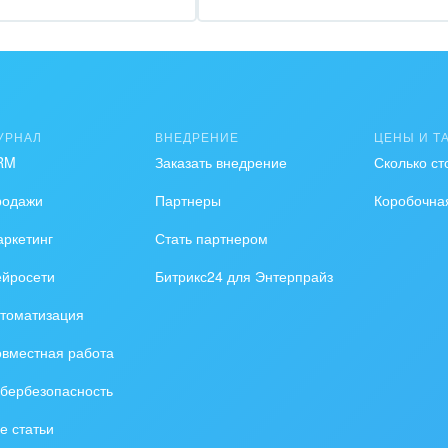
зование, наука
ственно-политические
низации
на, безопасность
УРНАЛ
ВНЕДРЕНИЕ
ЦЕНЫ И Т
RM
Заказать внедрение
Сколько ст
ышленность
родажи
Партнеры
Коробочна
 издательства,
вочники
ркетинг
Стать партнером
ейросети
Битрикс24 для Энтерпрайз
хование
томатизация
тельство, ремонт и
оустройство
вместная работа
бербезопасность
спорт, Авиация,
бизнес
е статьи