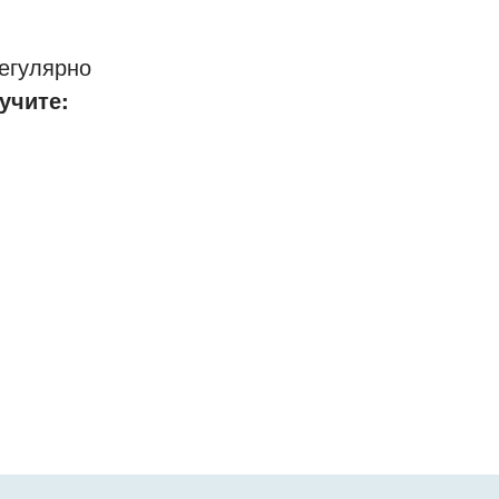
егулярно
учите: