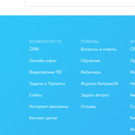
Обра
Создание сайтов
Обще
Интернет-магазин и CRM
орга
Крупные корпоративные
Охра
ВОЗМОЖНОСТИ
ПОМОЩЬ
Ж
внедрения
CRM
Вопросы и ответы
C
Пром
Внедрение для медицины
Онлайн-офис
Обучение
П
СМИ,
Внедрение для
спра
Видеозвонки HD
Вебинары
Ма
гос.организаций
Задачи и Проекты
Журнал Битрикс24
Н
Стра
Внедрение онлайн-
Сайты
Задать вопрос
Ав
продаж
Строи
благ
Интернет-магазины
Отзывы
Со
Внедрение онлайн-офиса
Контакт-центр
Ки
/ Интранета
Тран
авто
Вс