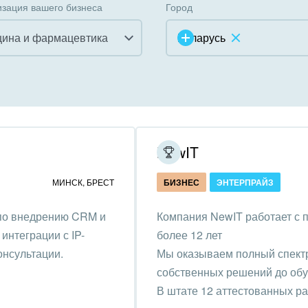
зация вашего бизнеса
Город
ина и фармацевтика
Беларусь
инично-ресторанный
ес
дарственные организации
NewIT
унальные услуги, ЖКХ
МИНСК
,
БРЕСТ
БИЗНЕС
ЭНТЕРПРАЙЗ
ммерческие, религиозные
 по внедрению CRM и
Компания NewIT работает с 
низации,
интеграции с IP-
более 12 лет
отворительность
онсультации.
Мы оказываем полный спектр 
ижимость, риэлтерские
собственных решений до обу
ании
В штате 12 аттестованных р