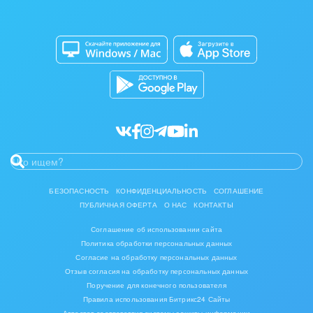
Изготовление памятников и мемориальных
Приложение для Windows и Mac
Совместная работа
комплексов
Битрикс24 Маркет
Кибербезопасность
Инвестиционный бизнес
Разработчикам приложений
Все статьи
Интерьер, дизайн, декор
IT, Интернет
Консалтинговые и управленческие услуги
Культурные события, спорт, шоу-бизнес
БЕЗОПАСНОСТЬ
КОНФИДЕНЦИАЛЬНОСТЬ
СОГЛАШЕНИЕ
ПУБЛИЧНАЯ ОФЕРТА
О НАС
КОНТАКТЫ
Логистика
Соглашение об использовании сайта
Мебель, лес, деревообработка
Политика обработки персональных данных
Согласие на обработку персональных данных
Медицина и фармацевтика
Отзыв согласия на обработку персональных данных
Поручение для конечного пользователя
Правила использования Битрикс24 Сайты
Металлургия