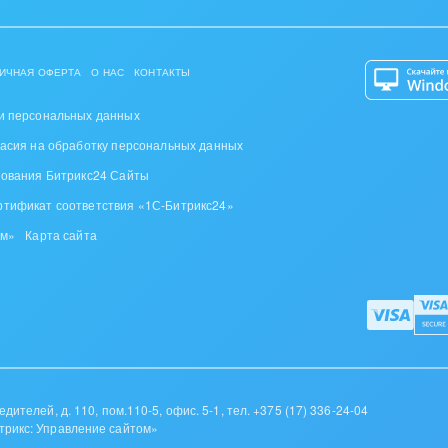
оустройство
та, фитнес, спорт
ИЧНАЯ ОФЕРТА
О НАС
КОНТАКТЫ
аркетинг, реклама,
и персональных данных
и пищевая
ласия на обработку персональных данных
ышленность
зования Битрикс24 Сайты
ртификат соответствия «1С-Битрикс24»
авки, семинары,
еренции
ом»
Карта сайта
одобывающая отрасль
, туризм и отдых
товление памятников и
риальных комплексов
дителей, д. 110, пом.110-5, офис. 5-1,
тел. +375 (17) 336-24-04
трикс: Управление сайтом»
стиционный бизнес