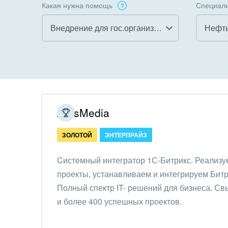
Какая нужна помощь
Специали
Внедрение для гос.организаций
Нефть
Все
Все
Внедрение CRM
Гост
бизн
Внедрение КЭДО
Госу
ArtisMedia
Интеграция с 1С
Комм
ЗОЛОТОЙ
ЭНТЕРПРАЙЗ
Организация задач и
проектов
Неко
Cистемный интегратор 1С-Битрикс. Реализу
орга
проекты, устанавливаем и интегрируем Битр
Внедрение Бизнес-
Благ
Полный спектр IT- решений для бизнеса. Св
процессов
Недв
и более 400 успешных проектов.
Системное
комп
администрирование