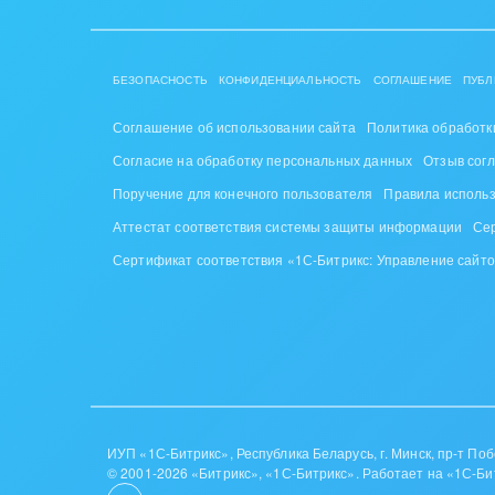
Труд
Красо
БЕЗОПАСНОСТЬ
КОНФИДЕНЦИАЛЬНОСТЬ
СОГЛАШЕНИЕ
ПУБЛ
PR, м
Соглашение об использовании сайта
Политика обработк
АПК 
Согласие на обработку персональных данных
Отзыв сог
пром
Поручение для конечного пользователя
Правила исполь
Аттестат соответствия системы защиты информации
Се
Выст
конф
Сертификат соответствия «1С-Битрикс: Управление сайт
Горн
Досуг
Изго
мемо
ИУП «1С-Битрикс», Республика Беларусь, г. Минск, пр-т Побе
© 2001-2026 «Битрикс», «1С-Битрикс». Работает на «1С-Би
Инве