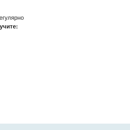
егулярно
учите: