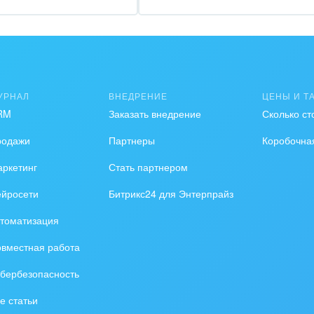
зование, наука
ственно-политические
низации
на, безопасность
УРНАЛ
ВНЕДРЕНИЕ
ЦЕНЫ И Т
RM
Заказать внедрение
Сколько ст
ышленность
родажи
Партнеры
Коробочна
 издательства,
вочники
ркетинг
Стать партнером
ейросети
Битрикс24 для Энтерпрайз
хование
томатизация
тельство, ремонт и
оустройство
вместная работа
бербезопасность
спорт, Авиация,
бизнес
е статьи