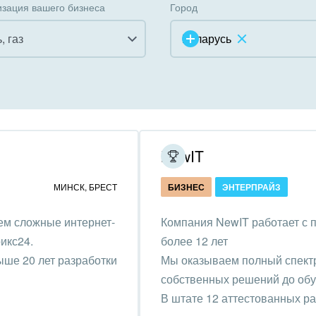
зация вашего бизнеса
Город
, газ
Беларусь
инично-ресторанный
ес
дарственные организации
NewIT
унальные услуги, ЖКХ
МИНСК
,
БРЕСТ
БИЗНЕС
ЭНТЕРПРАЙЗ
ммерческие, религиозные
ем сложные интернет-
Компания NewIT работает с 
низации,
икс24.
более 12 лет
отворительность
ыше 20 лет разработки
Мы оказываем полный спектр 
ижимость, риэлтерские
собственных решений до обу
ании
В штате 12 аттестованных р