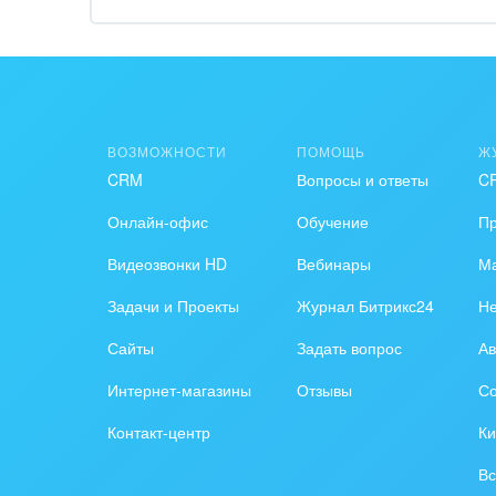
Обра
Создание сайтов
Обще
Интернет-магазин и CRM
орга
Крупные корпоративные
Охра
ВОЗМОЖНОСТИ
ПОМОЩЬ
Ж
внедрения
CRM
Вопросы и ответы
C
Пром
Внедрение для медицины
Онлайн-офис
Обучение
П
СМИ,
Внедрение для
спра
Видеозвонки HD
Вебинары
Ма
гос.организаций
Задачи и Проекты
Журнал Битрикс24
Н
Стра
Внедрение онлайн-
Сайты
Задать вопрос
Ав
продаж
Строи
благ
Интернет-магазины
Отзывы
Со
Внедрение онлайн-офиса
Контакт-центр
Ки
/ Интранета
Тран
авто
Вс