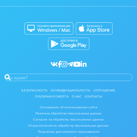
Отзывы
Мобильное приложение
Автоматизация
Битрикс24 для Энтерпрайз
Приложение для Windows и Mac
Совместная работа
Битрикс24 Маркет
Кибербезопасность
Разработчикам приложений
Все статьи
БЕЗОПАСНОСТЬ
КОНФИДЕНЦИАЛЬНОСТЬ
СОГЛАШЕНИЕ
ПУБЛИЧНАЯ ОФЕРТА
О НАС
КОНТАКТЫ
Соглашение об использовании сайта
Политика обработки персональных данных
Согласие на обработку персональных данных
Отзыв согласия на обработку персональных данных
Поручение для конечного пользователя