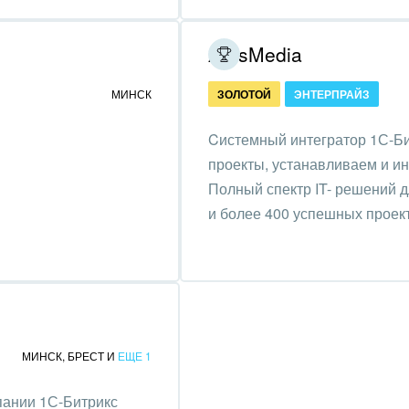
зование, наука
ArtisMedia
ственно-политические
низации
МИНСК
ЗОЛОТОЙ
ЭНТЕРПРАЙЗ
на, безопасность
Cистемный интегратор 1С-Би
ышленность
проекты, устанавливаем и и
Полный спектр IT- решений д
 издательства,
и более 400 успешных проек
вочники
хование
тельство, ремонт и
оустройство
МИНСК
,
БРЕСТ
И
ЕЩЕ 1
спорт, Авиация,
бизнес
пании 1С-Битрикс