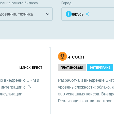
зация вашего бизнеса
Город
дование, техника
Беларусь
инично-ресторанный
ес
дарственные организации
Итач-софт
унальные услуги, ЖКХ
МИНСК
,
БРЕСТ
ПЛАТИНОВЫЙ
ЭНТЕРПРАЙЗ
ммерческие, религиозные
 по внедрению CRM и
Разработка и внедрение Битр
низации,
интеграции с IP-
уровень сложности: облако, 
отворительность
онсультации.
300 успешных кейсов. Внедре
ижимость, риэлтерские
Реализация контакт-центров 
ании