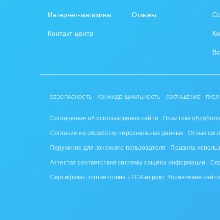
Интернет-магазины
Отзывы
Со
Интер
Контакт-центр
Ки
IT, И
Вс
Конс
упра
Культ
БЕЗОПАСНОСТЬ
КОНФИДЕНЦИАЛЬНОСТЬ
СОГЛАШЕНИЕ
ПУБЛ
шоу-
Соглашение об использовании сайта
Политика обработк
Логи
Согласие на обработку персональных данных
Отзыв сог
Мебе
Поручение для конечного пользователя
Правила исполь
Аттестат соответствия системы защиты информации
Се
Меди
Сертификат соответствия «1С-Битрикс: Управление сайт
Мета
Мода,