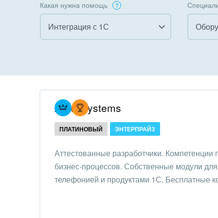
Какая нужна помощь
Специали
Интеграция с 1С
Обору
Все
Все
Внедрение CRM
Гост
бизн
Внедрение КЭДО
Госу
Atevi Systems
Интеграция с 1С
Комм
ПЛАТИНОВЫЙ
ЭНТЕРПРАЙЗ
Организация задач и
проектов
Неко
Аттестованные разработчики. Компетенции
орга
бизнес-процессов. Собственные модули для 
Внедрение Бизнес-
Благ
телефонией и продуктами 1С. Бесплатные к
процессов
Недв
Системное
комп
администрирование