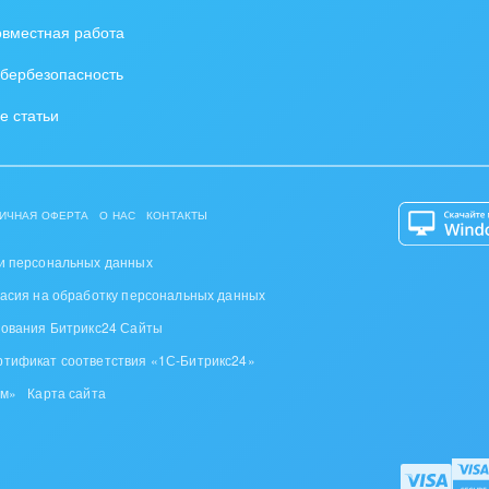
вместная работа
ьер, дизайн, декор
бербезопасность
нтернет
е статьи
алтинговые и
вленческие услуги
урные события, спорт,
ИЧНАЯ ОФЕРТА
О НАС
КОНТАКТЫ
бизнес
и персональных данных
стика
ласия на обработку персональных данных
ль, лес, деревообработка
зования Битрикс24 Сайты
ртификат соответствия «1С-Битрикс24»
цина и фармацевтика
ом»
Карта сайта
ллургия
 одежда, аксессуары,