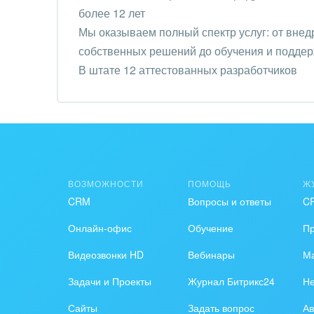
Труд
более 12 лет
Мы оказываем полный спектр услуг: от внед
Красо
собственных решений до обучения и поддер
В штате 12 аттестованных разработчиков
PR, м
АПК 
пром
Выст
конф
ВОЗМОЖНОСТИ
ПОМОЩЬ
Ж
Горн
CRM
Вопросы и ответы
C
Досуг
Онлайн-офис
Обучение
П
Видеозвонки HD
Вебинары
Ма
Изго
мемо
Задачи и Проекты
Журнал Битрикс24
Н
Инве
Сайты
Задать вопрос
Ав