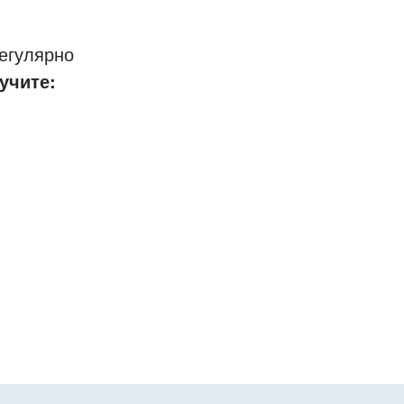
егулярно
учите: