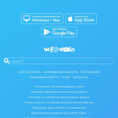
Изготовление памятников и мемориальных
Приложение для Windows и Mac
Совместная работа
комплексов
Битрикс24 Маркет
Кибербезопасность
Инвестиционный бизнес
Разработчикам приложений
Все статьи
Интерьер, дизайн, декор
IT, Интернет
Консалтинговые и управленческие услуги
Культурные события, спорт, шоу-бизнес
БЕЗОПАСНОСТЬ
КОНФИДЕНЦИАЛЬНОСТЬ
СОГЛАШЕНИЕ
ПУБЛИЧНАЯ ОФЕРТА
О НАС
КОНТАКТЫ
Логистика
Соглашение об использовании сайта
Мебель, лес, деревообработка
Политика обработки персональных данных
Согласие на обработку персональных данных
Медицина и фармацевтика
Отзыв согласия на обработку персональных данных
Поручение для конечного пользователя
Правила использования Битрикс24 Сайты
Металлургия