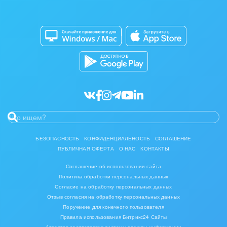
Изготовление памятников и мемориальных
Приложение для Windows и Mac
Совместная работа
комплексов
Битрикс24 Маркет
Кибербезопасность
Инвестиционный бизнес
Разработчикам приложений
Все статьи
Интерьер, дизайн, декор
IT, Интернет
Консалтинговые и управленческие услуги
Культурные события, спорт, шоу-бизнес
БЕЗОПАСНОСТЬ
КОНФИДЕНЦИАЛЬНОСТЬ
СОГЛАШЕНИЕ
ПУБЛИЧНАЯ ОФЕРТА
О НАС
КОНТАКТЫ
Логистика
Соглашение об использовании сайта
Мебель, лес, деревообработка
Политика обработки персональных данных
Согласие на обработку персональных данных
Медицина и фармацевтика
Отзыв согласия на обработку персональных данных
Поручение для конечного пользователя
Правила использования Битрикс24 Сайты
Металлургия