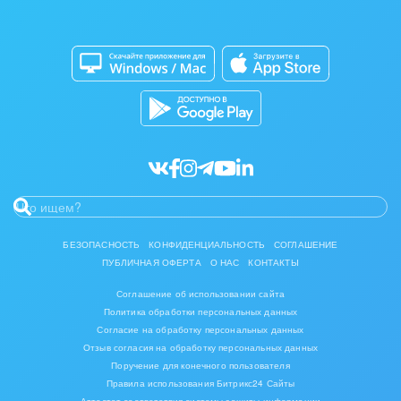
Изготовление памятников и мемориальных
Приложение для Windows и Mac
Совместная работа
комплексов
Битрикс24 Маркет
Кибербезопасность
Инвестиционный бизнес
Разработчикам приложений
Все статьи
Интерьер, дизайн, декор
IT, Интернет
Консалтинговые и управленческие услуги
Культурные события, спорт, шоу-бизнес
БЕЗОПАСНОСТЬ
КОНФИДЕНЦИАЛЬНОСТЬ
СОГЛАШЕНИЕ
ПУБЛИЧНАЯ ОФЕРТА
О НАС
КОНТАКТЫ
Логистика
Соглашение об использовании сайта
Мебель, лес, деревообработка
Политика обработки персональных данных
Согласие на обработку персональных данных
Медицина и фармацевтика
Отзыв согласия на обработку персональных данных
Поручение для конечного пользователя
Правила использования Битрикс24 Сайты
Металлургия