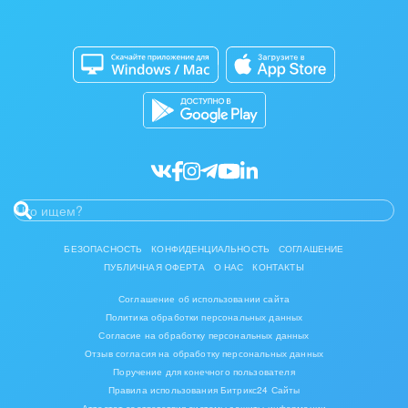
Изготовление памятников и мемориальных
Приложение для Windows и Mac
Совместная работа
комплексов
Битрикс24 Маркет
Кибербезопасность
Инвестиционный бизнес
Разработчикам приложений
Все статьи
Интерьер, дизайн, декор
IT, Интернет
Консалтинговые и управленческие услуги
Культурные события, спорт, шоу-бизнес
БЕЗОПАСНОСТЬ
КОНФИДЕНЦИАЛЬНОСТЬ
СОГЛАШЕНИЕ
ПУБЛИЧНАЯ ОФЕРТА
О НАС
КОНТАКТЫ
Логистика
Соглашение об использовании сайта
Мебель, лес, деревообработка
Политика обработки персональных данных
Согласие на обработку персональных данных
Медицина и фармацевтика
Отзыв согласия на обработку персональных данных
Поручение для конечного пользователя
Правила использования Битрикс24 Сайты
Металлургия