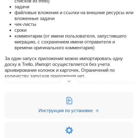
списков из trello)
задачи
файловые вложения и ссылки на внешние ресурсы или
вложенные задачи
чек-листы
сроки
комментарии (от имени пользователя, запустившего
миграцию, с сохранением имени отправителя и
времени оригинального комментария)
За один запуск приложения можно импортировать одну
доску в Trello. Импорт осуществляется без учета
архивирования колонок и карточек. Ограничений по
количеству запусков приложения нет.
При необходимости вы можете закрыть вкладку и импорт
остановится.
Ваши данные в Trello не изменятся, мы используем
только механизмы чтения данных.
Инструкция по установке
После чтения данных информация транзитом проходит в
Битрикс24.