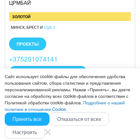
ЦРМБАЙ
ЗОЛОТОЙ
МИНСК
,
БРЕСТ
И
ЕЩЕ 2
Внедрение и сопровождение. Интеграция с
телефонией, 1С и другими сервисами, доработка,
ПРОЕКТЫ
обучение работе в системе. 5 лет опыта, 200+
проектов, решения под задачи клиентов. Резидент
+375291074141
ПВТ. Бесплатная консультация
ПОЛУЧИТЬ КОНСУЛЬТАЦИЮ
Сайт использует cookie-файлы для обеспечения удобства
пользования сайтом, сбора статистики и представления
персонализированной рекламы. Нажав «Принять», вы даете
SANQ
согласие на обработку всех cookie-файлов в соответствии с
Политикой обработки cookie-файлов.
Подробнее о нашей
ЗОЛОТОЙ
политике в отношении Cookie.
МИНСК
Принять все
Отказаться от всех
Занимаемся комплексным внедрением Битрикс24.
Предоставляем полный спектр услуг: построение
Настроить
ПРОЕКТЫ
отделов продаж, автоматизация бизнес-процессов,