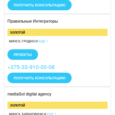
ПОЛУЧИТЬ КОНСУЛЬТАЦИЮ
Ювелирное дело
Юриспруденция
Правильные Интеграторы
ЗОЛОТОЙ
МИНСК
,
ГРОДНО
И
ЕЩЕ 1
Внедрение коробочной и облачной версии
Битрикс24. Доработка и кастомизация Битрикс24
ПРОЕКТЫ
под различные бизнес-задачи. 20 000+ часов опыта
внедрения CRM Битрикс24. Более 140 успешно
+375-33-910-00-08
реализованных проектов.
ПОЛУЧИТЬ КОНСУЛЬТАЦИЮ
mediaSol digital agency
ЗОЛОТОЙ
МИНСК
,
БАРАНОВИЧИ
И
ЕЩЕ 1