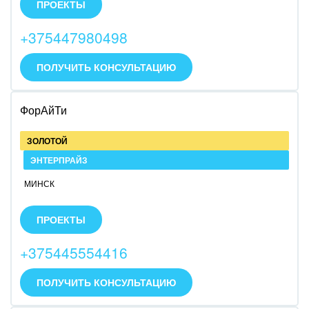
ПРОЕКТЫ
документооборота и контроль задач.
+375447980498
ПОЛУЧИТЬ КОНСУЛЬТАЦИЮ
ФорАйТи
ЗОЛОТОЙ
ЭНТЕРПРАЙЗ
МИНСК
Работаем с 2008 года.
Автоматизируем бизнес-процессы клиентов.
ПРОЕКТЫ
+375445554416
ПОЛУЧИТЬ КОНСУЛЬТАЦИЮ