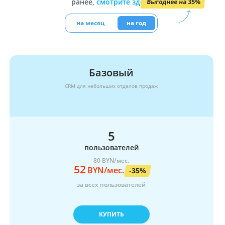
ранее,
смотрите здесь
Выгоднее на 35%
ВХОД
ВХОД
на месяц
на год
Базовый
CRM для небольших отделов продаж
5
пользователей
80
BYN/мес.
52
BYN/мес.
-35%
за всех пользователей
КУПИТЬ