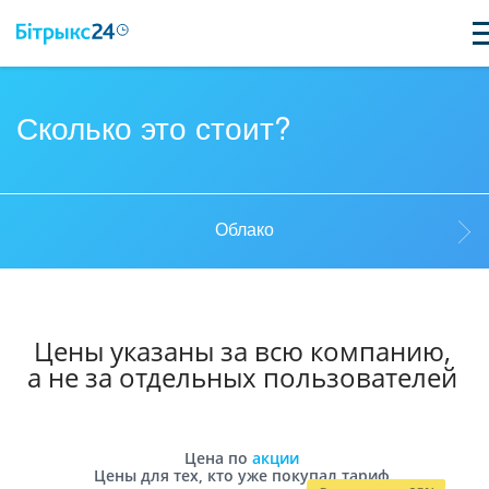
ВОЗМОЖНОСТИ
Сколько это стоит?
ЦЕНЫ
ИНТЕГРАЦИИ
Облако
ВНЕДРЕНИЕ
Облако
ПОЛЕЗНОЕ
Цены указаны за всю компанию,
ПОДДЕРЖКА
а не за отдельных пользователей
Коробка
ПОЛУЧИТЬ БЕСПЛАТНО
Цена по
акции
Цены для тех, кто уже покупал тариф