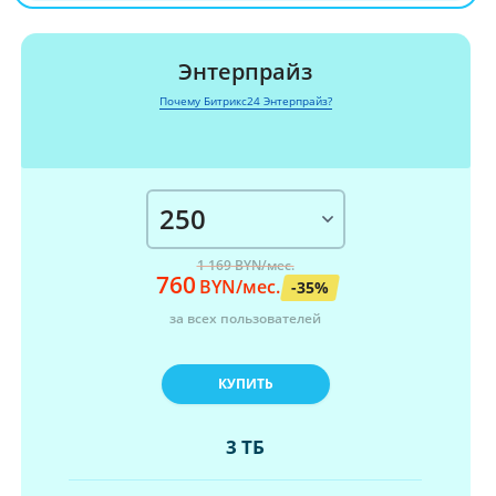
Энтерпрайз
Почему Битрикс24 Энтерпрайз?
1 169
BYN/мес.
760
BYN/мес.
-35%
за всех пользователей
КУПИТЬ
3 ТБ