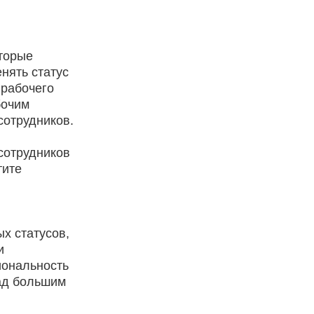
оторые
нять статус
 рабочего
бочим
сотрудников.
сотрудников
тите
х статусов,
и
иональность
над большим