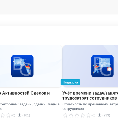
Подписка
 Активностей Сделок и
Учёт времени задач/занят
трудозатрат сотрудников
онтролем: задачи, сделки, лиды в
Отчётность по временным затр
не
сотрудников
(0)
(161)
(0)
(233)