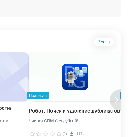
Все
Подписка
Подпис
ости/
Робот: Поиск и удаление дубликатов
Плани
атам
Чистая CRM без дублей!
Прилож
формат
(0)
(117)