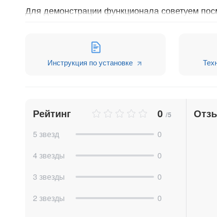
Для демонстрации функционала советуем посм
https://rutube.ru/video/private/2a996c4
(Автоматические действия с задачами)
https://rutube.ru/video/private/1babc645
(Автоматические действия с рабочим днём
Инструкция по установке
Тех
Рейтинг
0
Отз
/5
5 звезд
0
4 звезды
0
3 звезды
0
2 звезды
0