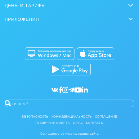
Сайты
Журнал Битрикс24
ЦЕНЫ И ТАРИФЫ
Маркетинг
Партнеры
Интернет-магазины
Сколько стоит?
Задать вопрос
Нейросети
ПРИЛОЖЕНИЯ
Стать партнером
Контакт-центр
Коробочная версия
Отзывы
Мобильное приложение
Автоматизация
Битрикс24 для Энтерпрайз
Приложение для Windows и Mac
Совместная работа
Битрикс24 Маркет
Кибербезопасность
Разработчикам приложений
Все статьи
БЕЗОПАСНОСТЬ
КОНФИДЕНЦИАЛЬНОСТЬ
СОГЛАШЕНИЕ
ПУБЛИЧНАЯ ОФЕРТА
О НАС
КОНТАКТЫ
Соглашение об использовании сайта