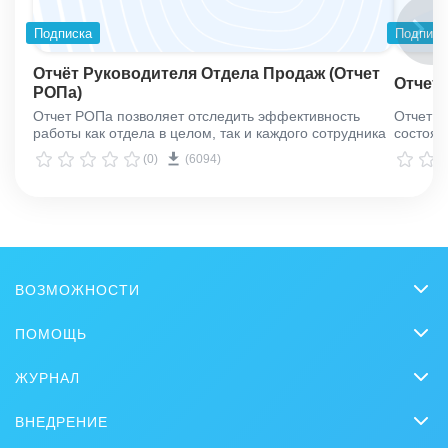
Подписка
Подписк
Отчёт Руководителя Отдела Продаж (Отчет
Отчет
РОПа)
Отчет РОПа позволяет отследить эффективность
Отчет У
работы как отдела в целом, так и каждого сотрудника
состоян
(0)
(6094)
ВОЗМОЖНОСТИ
CRM
ПОМОЩЬ
Онлайн-офис
Вопросы и ответы
ЖУРНАЛ
Видеозвонки HD
Обучение
CRM
Задачи и Проекты
ВНЕДРЕНИЕ
Вебинары
Продажи
Заказать внедрение