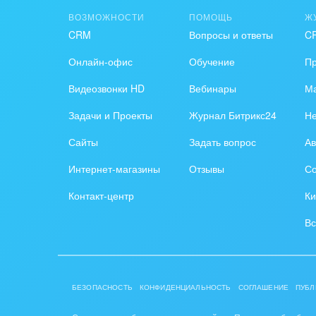
ВОЗМОЖНОСТИ
ПОМОЩЬ
Ж
1.
Анкеты моряков:
CRM
Вопросы и ответы
C
Новая анкета моряка
Рассмотрение заявки
Онлайн-офис
Обучение
П
Собеседование
Дополнительное обучение
Видеозвонки HD
Вебинары
Ма
Заключение контракта
Задачи и Проекты
Журнал Битрикс24
Н
Отправление в рейс
Сайты
Задать вопрос
Ав
2.
Заявки судовладельцев:
Новая заявка
Интернет-магазины
Отзывы
Со
Поиск кандидатов
Контакт-центр
Ки
Подготовка документов
Выставление счета
Вс
Вакансия закрыта
** Подробное описание каждой стадии на
сай
☼
АВТОМАТИЧЕСКИЙ ПОИСК ВАКАНСИЙ
БЕЗОПАСНОСТЬ
КОНФИДЕНЦИАЛЬНОСТЬ
СОГЛАШЕНИЕ
ПУБЛ