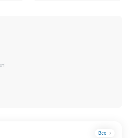
ют!
рабочие
х
для вас!
Все