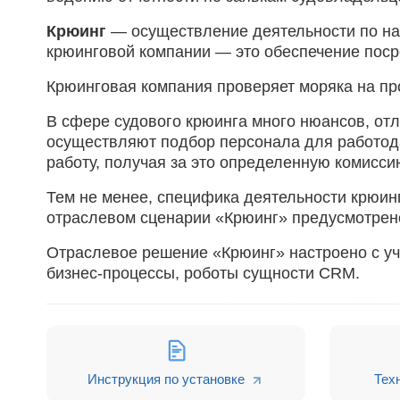
Крюинг
— осуществление деятельности по наб
крюинговой компании — это обеспечение поср
Крюинговая компания проверяет моряка на пр
В сфере судового крюинга много нюансов, отл
осуществляют подбор персонала для работода
работу, получая за это определенную комисси
Тем не менее, специфика деятельности крюинг
отраслевом сценарии «Крюинг» предусмотрен
Отраслевое решение «Крюинг» настроено с уч
бизнес-процессы, роботы сущности CRM.
Анкета моряка - удобная мобильная CRM-ф
введенных данных в базе создастся карточ
2 воронки сделок: Анкеты моряков и Заяв
Воронка сделок настроена в соответствии
Инструкция по установке
Тех
Дополнительно есть возможность настроит