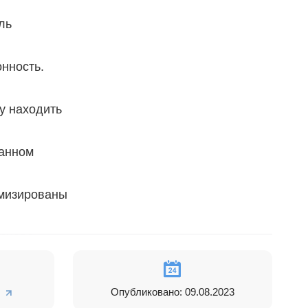
ль
нность.
у находить
данном
имизированы
основе
ансии.
Опубликовано: 09.08.2023