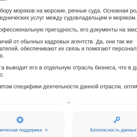
ору моряков на морские, речные суда. Основная ро
еднических услуг между судовладельцем и моряком.
офессиональную пригодность, его документы на зако
ичий от обычных кадровых агентств. Да, они так же
телей, обеспечивают их связь и помогают персонал
ю.
а выводит его в отдельную отрасль бизнеса, что в 
о.
етом специфики деятельности данной отрасли, опт
орма, которую соискатель заполнит за 5 минут! На 
ка моряка, а также заявка на поиск подходящей вак
ки судовладельцев
 с основными рабочими процессами.
ническая поддержка
Безопасность данных
ь автоматизацию документов, базу флота. *