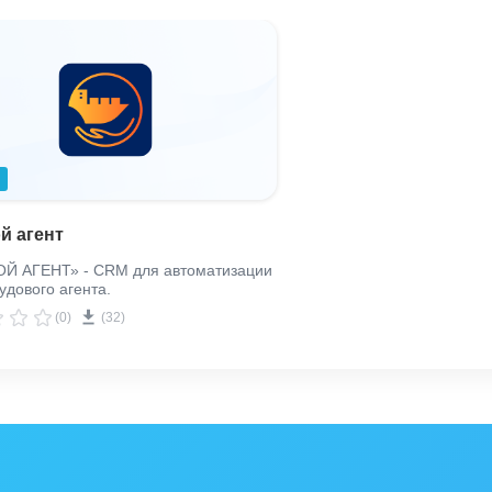
ты, создание заявки по поиску трудоустройства мор
 как Сфера деятельности, Тип контакта и Тип компа
ль заполнит за 5 минут как с ПК, так и с мобильного
й агент
личные сообщения моряку, или разместить на своем
Й АГЕНТ» - CRM для автоматизации
удового агента.
(0)
(32)
блегчат работу крюинг-менеджера: