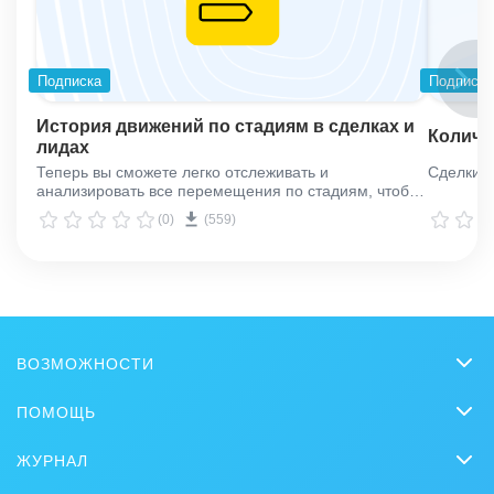
Подписка
Подписка
История движений по стадиям в сделках и
Количе
лидах
Теперь вы сможете легко отслеживать и
Сделки н
анализировать все перемещения по стадиям, чтобы
улучшить контроль и повысить продуктивность.
(0)
(559)
ВОЗМОЖНОСТИ
CRM
ПОМОЩЬ
Онлайн-офис
Вопросы и ответы
ЖУРНАЛ
Видеозвонки HD
Обучение
CRM