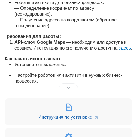
Роботы и активити для бизнес-процессов:
— Определение координат по адресу
(геокодирование).
— Получение адреса по координатам (обратное
геокодирование).
Требования для работы:
API-ключ Google Maps
— необходим для доступа к
сервису. Инструкция по его получению доступна
здесь
.
Как начать использовать
:
Установите приложение.
Настройте роботов или активити в нужных бизнес-
процессах.
Преимущества
:
Ускорение обработки данных: больше не нужно
вручную искать координаты или адреса.
Минимизация ошибок: точность Google Maps снижает
Инструкция по установке
риск неточностей.
Гибкая интеграция: легко встраиваются в ваши
текущие процессы.