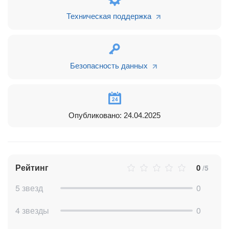
Техническая поддержка
Приложение подходит для компаний, которые работают с
геоданными: логистика, службы доставки, риелторские
услуги и другие сферы. Простое подключение, понятная
настройка — автоматизируйте рутину за несколько шагов.
Обратите внимание, приложение работает с Роботами и
Безопасность данных
Бизнес-процессами. Убедитесь, что данные функции
доступны на вашем тарифе Битрикс24.
Опубликовано: 24.04.2025
Рейтинг
0
/5
5 звезд
0
4 звезды
0