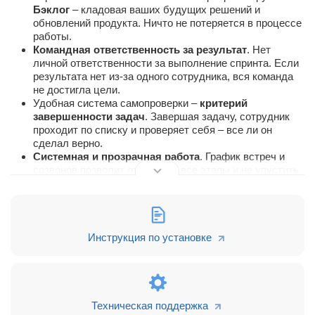
Бэклог
– кладовая ваших будущих решений и
обновлений продукта. Ничто не потеряется в процессе
работы.
Командная ответственность за результат
. Нет
личной ответственности за выполнение спринта. Если
результата нет из-за одного сотрудника, вся команда
не достигла цели.
Удобная система самопроверки –
критерий
завершенности задач
. Завершая задачу, сотрудник
проходит по списку и проверяет себя – все ли он
сделал верно.
Системная и прозрачная работа
. График встреч и
созвонов позволит отследить все этапы и не упустить
важного. Включает в себя: планирование,
демонстрацию результата и ретроспективу – раз в две
недели, ежедневные встречи – чтобы держать руку на
пульсе.
Инструкция по установке
Уже работаете по скрам в другом сервисе?
Можно перенести все ваши данные с внешнего сервиса в
Битрикс24 и начать работать в единой экосистеме портала.
Чтобы перенести информацию по проектам из
Jira
, нужно
Техническая поддержка
установить приложение в Маркете и импортировать данные