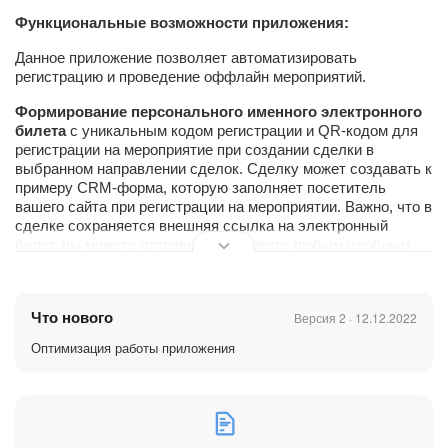
Функциональные
возможности приложения:
Данное приложение позволяет автоматизировать
регистрацию и проведение оффлайн мероприятий.
Формирование персонального именного электронного
билета
с уникальным кодом регистрации и QR-кодом для
регистрации на мероприятие при создании сделки в
выбранном направлении сделок. Сделку может создавать к
примеру CRM-форма, которую заполняет посетитель
вашего сайта при регистрации на мероприятии. Важно, что в
сделке сохраняется внешняя ссылка на электронный
билет, вы можете отправить ее клиенту любым удобным
способом - по смс или на email и продублировать прямо
перед мероприятием. Таким, образом посетитель быстро
сможет найти билет прямо перед стойкой регистрации.
Что нового
Версия 2 · 12.12.2022
Оптимизация работы приложения
Сканер QR-кодов для ускорения прохождения
процесса регистрации
. Ваши сотрудники смогут прямо со
своих смартфонов (перейдя по специальной ссылке в
браузере) сканировать QR-коды на электронных билетах
посетителей. В результате сканирования вы увидите ФИО и