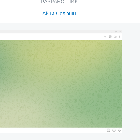
РАЗРАБОТЧИК
АйТи-Солюшн