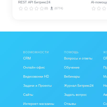
REST API Битрикс24
AI‑помощн
(0)
(6774)
ВОЗМОЖНОСТИ
ПОМОЩЬ
Ж
CRM
Вопросы и ответы
C
Онлайн-офис
Обучение
П
Видеозвонки HD
Вебинары
Ма
Задачи и Проекты
Журнал Битрикс24
Н
Сайты
Задать вопрос
Ав
Интернет-магазины
Отзывы
Со