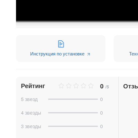
Подробная инструкция по приложению «Активи
Инструкция по установке
Тех
Другие приложения от IT-Solution:
Рейтинг
0
Отз
/5
5 звезд
0
4 звезды
0
3 звезды
0