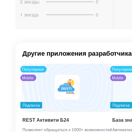
2 звезды
0
1 звезда
0
Другие приложения разработчика
Популярное
Популярно
Mobile
Mobile
Подписка
Подписка
REST Активити Б24
База зн
Позволяет обращаться к 1000+ возможностей
Автоматиз