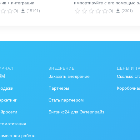
ик + интеграции
импортируйте с его помощью э
выбранный смарт-процесс на 
(0)
(15191)
(0)
(2301)
портале.
УРНАЛ
ВНЕДРЕНИЕ
ЦЕНЫ И Т
RM
Заказать внедрение
Сколько ст
родажи
Партнеры
Коробочна
ркетинг
Стать партнером
ейросети
Битрикс24 для Энтерпрайз
томатизация
вместная работа