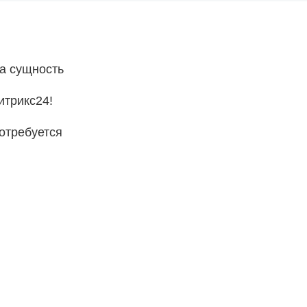
да сущность
итрикс24!
отребуется