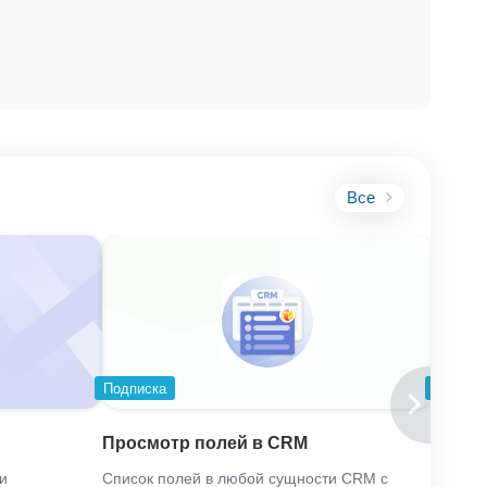
Все
Подписка
Подпис
Много
Просмотр полей в CRM
бот
и
Список полей в любой сущности CRM с
Соедин