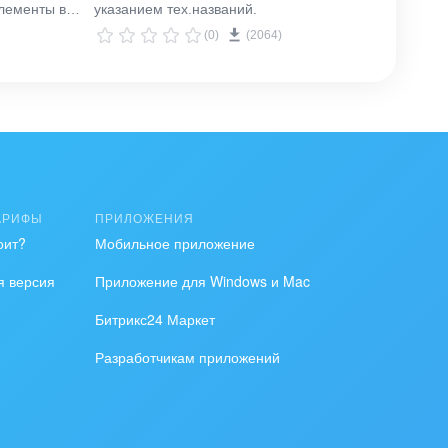
лементы в
указанием тех.названий.
вашем
(0)
(2064)
АРИФЫ
ПРИЛОЖЕНИЯ
оит?
Мобильное приложение
я версия
Приложение для Windows и Mac
Битрикс24 Маркет
Разработчикам приложений