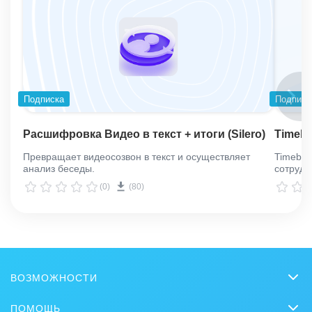
Подписка
Подписк
Расшифровка Видео в текст + итоги (Silero)
Timebo
Превращает видеосозвон в текст и осуществляет
Timeboo
анализ беседы.
сотрудн
(0)
(80)
ВОЗМОЖНОСТИ
CRM
ПОМОЩЬ