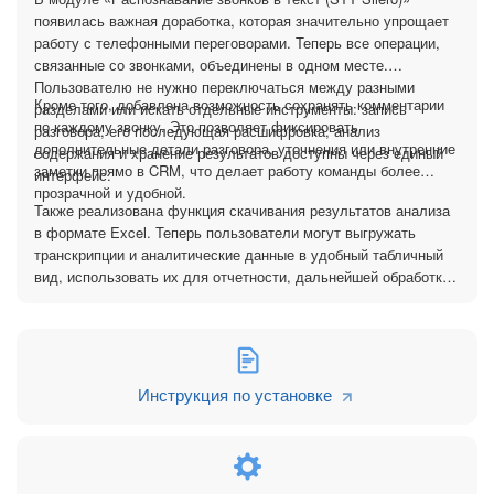
Приложение само определяет, записан ли звонок в
появилась важная доработка, которая значительно упрощает
моно или стерео-режиме (разные каналы для
работу с телефонными переговорами. Теперь все операции,
собеседников), и корректно обрабатывает оба
связанные со звонками, объединены в одном месте.
варианта.
Пользователю не нужно переключаться между разными
Комментарии к звонкам
Сотрудники могут оставлять
Кроме того, добавлена возможность сохранять комментарии
разделами или искать отдельные инструменты: запись
заметки и уточнения прямо в CRM. Это делает
по каждому звонку. Это позволяет фиксировать
разговора, его последующая расшифровка, анализ
командную работу прозрачной: коллеги видят контекст
дополнительные детали разговора, уточнения или внутренние
содержания и хранение результатов доступны через единый
и дополнительные детали, что снижает риск
заметки прямо в CRM, что делает работу команды более
интерфейс.
недопонимания.
прозрачной и удобной.
Экспорт результатов в Excel
Транскрипты и
Также реализована функция скачивания результатов анализа
аналитика легко выгружаются в табличный формат.
в формате Excel. Теперь пользователи могут выгружать
Это удобно для отчётности, статистики, интеграции с
транскрипции и аналитические данные в удобный табличный
другими системами или последующей обработки
вид, использовать их для отчетности, дальнейшей обработки
данных.
или интеграции с другими системами.
Безопасность
Все данные хранятся исключительно в вашем портале
Bitrix24. Никакая информация не передаётся сторонним
Инструкция по установке
сервисам, что гарантирует конфиденциальность и
надёжность.
Тарифы