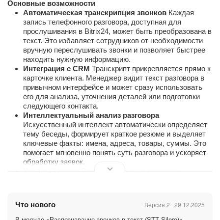
Основные возможности
Автоматическая транскрипция звонков
Каждая
запись телефонного разговора, доступная для
прослушивания в Bitrix24, может быть преобразована в
текст. Это избавляет сотрудников от необходимости
вручную переслушивать звонки и позволяет быстрее
находить нужную информацию.
Интеграция с CRM
Транскрипт прикрепляется прямо к
карточке клиента. Менеджер видит текст разговора в
привычном интерфейсе и может сразу использовать
его для анализа, уточнения деталей или подготовки
следующего контакта.
Интеллектуальный анализ разговора
Искусственный интеллект автоматически определяет
тему беседы, формирует краткое резюме и выделяет
ключевые факты: имена, адреса, товары, суммы. Это
помогает мгновенно понять суть разговора и ускоряет
обработку заявок.
Удобный плеер
Встроенный плеер позволяет
одновременно слушать запись и видеть подсветку
текста. Есть поиск по словам и навигация по диалогу,
что делает работу с длинными звонками максимально
Что нового
Версия 2 · 29.12.2025
удобной.
Автоматическое определение формата записи
В модуле «Распознавание звонков в текст (STT Silero)»