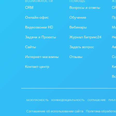
ВОЗМОЖНОСТИ
ПОМОЩЬ
Ж
CRM
Вопросы и ответы
C
Онлайн-офис
Обучение
П
Видеозвонки HD
Вебинары
Ма
Задачи и Проекты
Журнал Битрикс24
Н
Сайты
Задать вопрос
Ав
Интернет-магазины
Отзывы
Со
Контакт-центр
Ки
Вс
БЕЗОПАСНОСТЬ
КОНФИДЕНЦИАЛЬНОСТЬ
СОГЛАШЕНИЕ
ПУБЛ
Соглашение об использовании сайта
Политика обработк