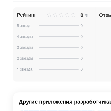
Рейтинг
0
Отз
/5
5 звезд
0
4 звезды
0
3 звезды
0
Ответственный за задачу
указывает новый с
постановщику, путем нажатия на кнопку «Сохр
2 звезды
0
Чат-бот передаёт информацию постановщи
1 звезда
0
срока. Решение принимается путем простого н
Разрешить
– задача меняет крайний срок, а 
срока
Другие приложения разработчика
Отклонить
– задача остается с прежним сроко