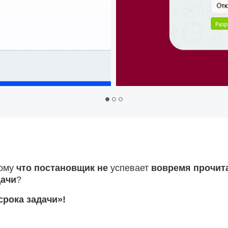
тому
что постановщик
не
успевает
вовремя
прочит
дачи
?
рока задачи»!