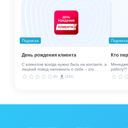
срока
Для того, чтобы информация о причинах смены
комментариев к задаче
.
Особенно заметно удобство для руководителя
Подписка
Подписка
Используя приложение «Быстрый перенос сро
установки нового срока по задаче
День рождения клиента
Кто пер
С клиентом всегда нужно быть на контакте, а
Менеджер
лишний повод напомнить о себе – это
работу?!
вовремя поздравить его с днем рождения!
У НАС ЕСТЬ ЕЩЕ ПОЛЕЗНЫЕ ПРИЛОЖЕНИ
(0)
(241)