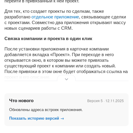
перейти в привязанный к ней проект.
Для тех, кто создает проекты по сделкам, также
разработано
отдельное приложение
, связывающее сделки
с проектами. Совместно два приложения открывают массу
новых сценариев работы с CRM.
Связка компании и проекта в один клик
После установки приложения в карточке компании
добавляется вкладка «Проект». При переходе в него
открывается окно, в котором вы можете привязать
существующий проект к компании или создать новый.
После привязки в этом окне будет отображаться ссылка на
проект и его описание.
Данные компаниях в карточке проекта
В карточке проекта создается вкладка «Компания». В нем
Что нового
Версия 5 · 12.11.2025
предлагается привязать компанию к проекту, если она еще
не привязана. В случае если компания уже привязана,
Обновлены адреса встроек приложения.
отображается ее название, контактные данные и ссылка на
Показать историю версий →
карточку.
Связь проекта с несколькими компаниями