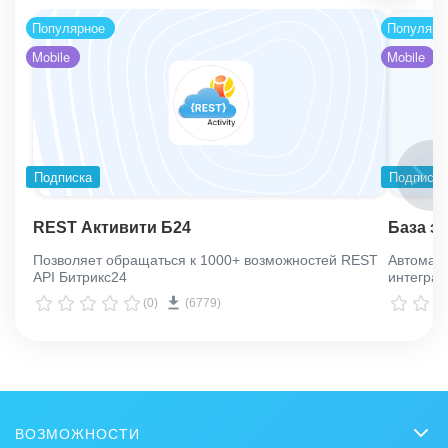
Популярное
Популярн
Mobile
Mobile
Подписка
Подписка
REST Активити Б24
База з
Позволяет обращаться к 1000+ возможностей REST
Автомати
API Битрикс24
интеграц
(0)
(6779)
ВОЗМОЖНОСТИ