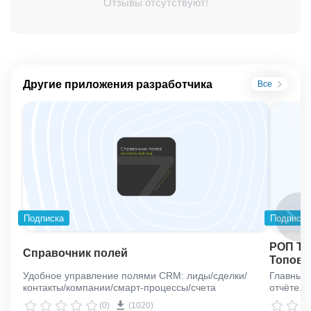
Отзывы отсутствуют!
Другие приложения разработчика
Все
Подписка
Подписка
РОП ТО
Справочник полей
Топовы
Удобное управление полями CRM: лиды/сделки/
Главный 
контакты/компании/смарт-процессы/счета
отчёте.
(0)
(1020)