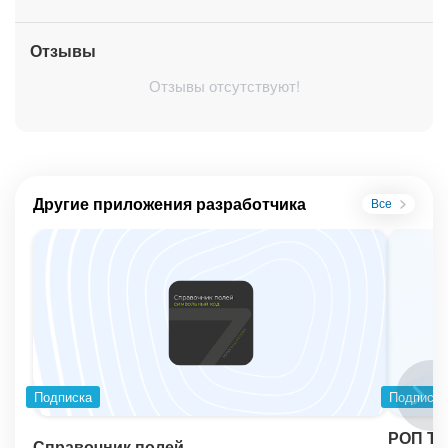
Отзывы
Отзывы отсутствуют!
Другие приложения разработчика
Все
Подписка
Подписка
РОП ТО
Справочник полей