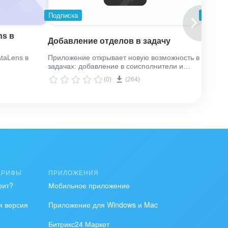
Подписка
Подпис
ns в
Согла
Добавление отделов в задачу
(RPA 
taLens в
Приложение открывает новую возможность в
Замена
задачах: добавление в соисполнители и
процес
наблюдатели целых отделов
(0)
(264)
АРИФЫ
ПРИЛОЖЕНИЯ
оит?
Мобильное приложение
я версия
Приложение для Windows и Mac
Битрикс24 Маркет