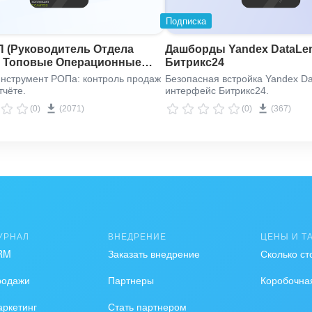
Подписка
 (Руководитель Отдела
Дашборды Yandex DataLe
: Топовые Операционные
Битрикс24
ели)
нструмент РОПа: контроль продаж
Безопасная встройка Yandex Da
тчёте.
интерфейс Битрикс24.
(0)
(2071)
(0)
(367)
УРНАЛ
ВНЕДРЕНИЕ
ЦЕНЫ И Т
RM
Заказать внедрение
Сколько ст
родажи
Партнеры
Коробочна
ркетинг
Стать партнером