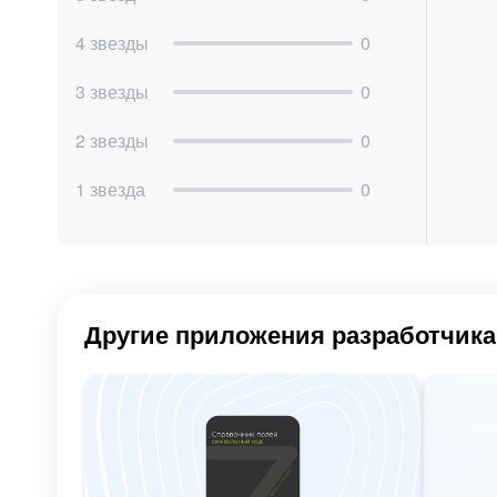
4 звезды
0
3 звезды
0
2 звезды
0
1 звезда
0
Другие приложения разработчика