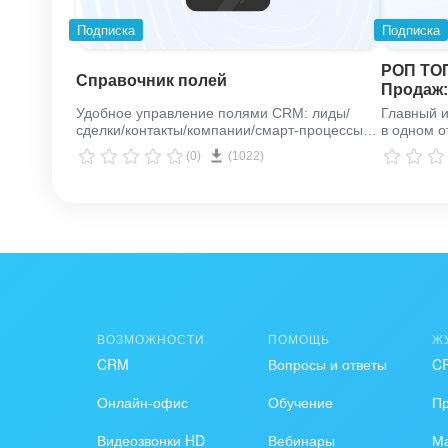
Подписка
Подписка
РОП ТОП
Справочник полей
Продаж
Показат
Удобное управление полями CRM: лиды/
Главный и
сделки/контакты/компании/смарт-процессы/
в одном о
счета
(0)
(1022)
ВОЗМОЖНОСТИ
ПОМОЩЬ
Ж
CRM
Вопросы и ответы
C
Онлайн-офис
Обучение
П
Видеозвонки HD
Вебинары
Ма