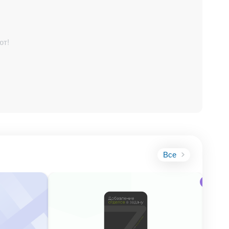
ют!
Все
Mobile