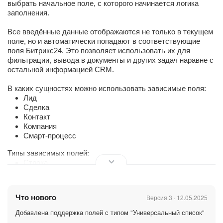
выбрать начальное поле, с которого начинается логика
заполнения.
Все введённые данные отображаются не только в текущем
поле, но и автоматически попадают в соответствующие
поля Битрикс24. Это позволяет использовать их для
фильтрации, вывода в документы и других задач наравне с
остальной информацией CRM.
В каких сущностях можно использовать зависимые поля:
Лид
Сделка
Контакт
Компания
Смарт-процесс
Типы зависимых полей:
Строка
Список
Числа\Целое число
Дата\Дата время
Что нового
Версия 3 · 12.05.2025
Привязка к элементам CRM
Файл
Добавлена поддержка полей с типом "Универсальный список"
Да\нет