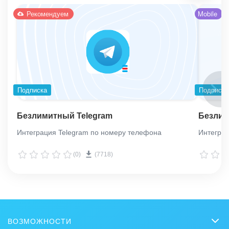
Рекомендуем
Mobile
Подписка
Подписка
Безлимитный Telegram
Безли
Интеграция Telegram по номеру телефона
Интегра
(0)
(7718)
ВОЗМОЖНОСТИ