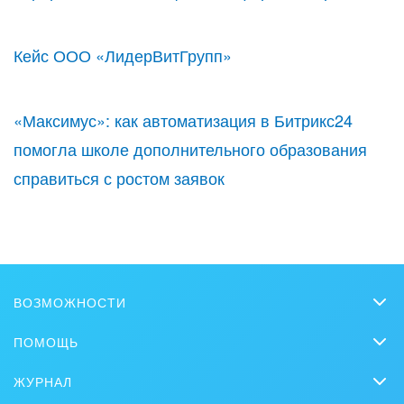
Кейс ООО «ЛидерВитГрупп»
«Максимус»: как автоматизация в Битрикс24
помогла школе дополнительного образования
справиться с ростом заявок
ВОЗМОЖНОСТИ
CRM
ПОМОЩЬ
Онлайн-офис
Вопросы и ответы
ЖУРНАЛ
Видеозвонки HD
Обучение
CRM