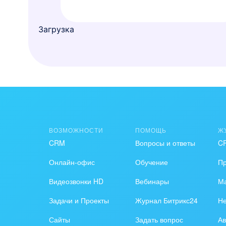
Загрузка
ВОЗМОЖНОСТИ
ПОМОЩЬ
Ж
CRM
Вопросы и ответы
C
Онлайн-офис
Обучение
П
Видеозвонки HD
Вебинары
Ма
Задачи и Проекты
Журнал Битрикс24
Н
Сайты
Задать вопрос
Ав