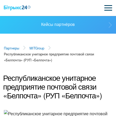
Кейсы партнёров
ВОЗМОЖНОСТИ
ЦЕНЫ
Выбрать партнёра
Партнеры
MITGroup
ИНТЕГРАЦИИ
Республиканское унитарное предприятие почтовой связи
Стать партнёром
«Белпочта» (РУП «Белпочта»)
ВНЕДРЕНИЕ
Республиканское унитарное
ПОЛЕЗНОЕ
Кейсы партнёров
предприятие почтовой связи
ПОДДЕРЖКА
«Белпочта» (РУП «Белпочта»)
Смотреть видеокейсы
ПОЛУЧИТЬ БЕСПЛАТНО