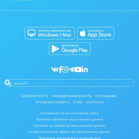
Контакт-центр
Коробочная версия
Отзывы
Мобильное приложение
Автоматизация
Битрикс24 для Энтерпрайз
Приложение для Windows и Mac
Совместная работа
Битрикс24 Маркет
Кибербезопасность
Разработчикам приложений
Все статьи
БЕЗОПАСНОСТЬ
КОНФИДЕНЦИАЛЬНОСТЬ
СОГЛАШЕНИЕ
ПУБЛИЧНАЯ ОФЕРТА
О НАС
КОНТАКТЫ
Соглашение об использовании сайта
Политика обработки персональных данных
Согласие на обработку персональных данных
Отзыв согласия на обработку персональных данных
Поручение для конечного пользователя