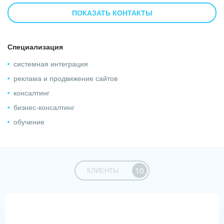
телефония, аналитика, платежные системы)
ПОКАЗАТЬ КОНТАКТЫ
- Автоматизация бизнес-процессов
- Визуализация данных (дашборды)
- Обучение сотрудников
Специализация
- Консалтинговое и техническое сопровождение
системная интеграция
Битрикс24.
реклама и продвижение сайтов
консалтинг
Наш опыт превышает 4 года, и мы реализовали более
бизнес-консалтинг
300 проектов.
обучение
10
КЛИЕНТЫ