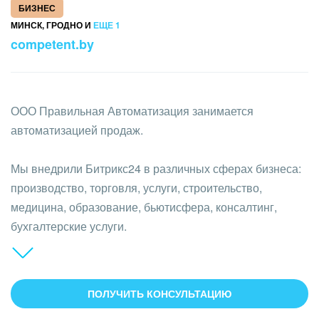
БИЗНЕС
ВХОД
Кейсы партнёров
МИНСК, ГРОДНО И
ЕЩЕ 1
ВХОД
competent.by
Смотреть видеокейсы
ООО Правильная Автоматизация занимается
автоматизацией продаж.
Мы внедрили Битрикс24 в различных сферах бизнеса:
производство, торговля, услуги, строительство,
медицина, образование, бьютисфера, консалтинг,
бухгалтерские услуги.
Оказываемые услуги:
- Пакетное и проектное внедрение
ПОЛУЧИТЬ КОНСУЛЬТАЦИЮ
- Интеграция Битрикс24 с другими системами (1С,