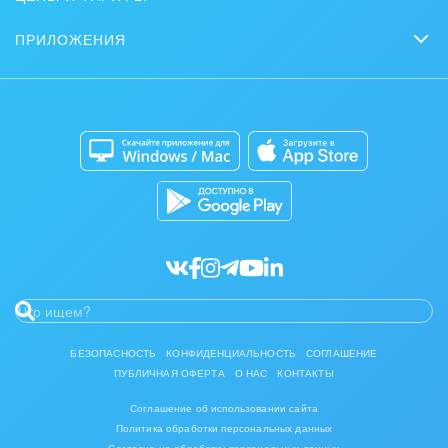
Партнеры
Интернет-магазины
Сколько стоит?
Задать вопрос
Нейросети
ПРИЛОЖЕНИЯ
Стать партнером
Контакт-центр
Коробочная версия
Отзывы
Мобильное приложение
Автоматизация
Битрикс24 для Энтерпрайз
Приложение для Windows и Mac
Совместная работа
Битрикс24 Маркет
Кибербезопасность
Разработчикам приложений
Все статьи
БЕЗОПАСНОСТЬ
КОНФИДЕНЦИАЛЬНОСТЬ
СОГЛАШЕНИЕ
ПУБЛИЧНАЯ ОФЕРТА
О НАС
КОНТАКТЫ
Соглашение об использовании сайта
Политика обработки персональных данных