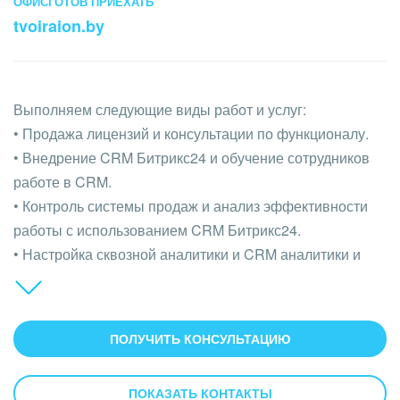
ОФИС
ГОТОВ ПРИЕХАТЬ
Кейсы партнёров
ВХОД
tvoiraion.by
ВХОД
Смотреть видеокейсы
Выполняем следующие виды работ и услуг:
• Продажа лицензий и консультации по функционалу.
• Внедрение CRM Битрикс24 и обучение сотрудников
работе в CRM.
• Контроль системы продаж и анализ эффективности
работы с использованием CRM Битрикс24.
• Настройка сквозной аналитики и CRM аналитики и
создание отчетов по продажам и эффективности
сотрудников.
• Контроль сотрудников и анализ их действий,
ПОЛУЧИТЬ КОНСУЛЬТАЦИЮ
внедрение системы планирования и постановки задач
с использованием CRM Битрикс24.
ПОКАЗАТЬ КОНТАКТЫ
• Автоматизация документооборота с использованием