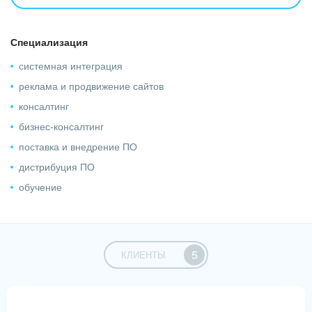
CRM Битрикс24.
• Настройка бизнес-процессов и автоматизация работы
Специализация
отдела продаж.
системная интеграция
• Автоматизация HR отделов для поиска сотрудников.
реклама и продвижение сайтов
• Подключение телефонии к CRM Битрикс24,
консалтинг
консультации по выбору.
бизнес-консалтинг
• Интеграция CRM Битрикс24 с мессенжерами и
поставка и внедрение ПО
социальными сетями.
дистрибуция ПО
обучение
5
КЛИЕНТЫ