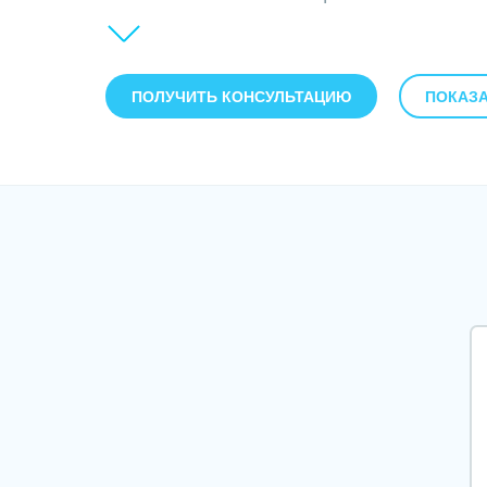
• Внедрение CRM Битрикс24;
• Настройка бизнес-процессов в CRM Битрикс
ПОЛУЧИТЬ КОНСУЛЬТАЦИЮ
ПОКАЗА
• Разработка интернет-магазинов и сайтов;
• Создание сайтов на готовых решениях;
• Интеграция сайтов с 1С;
• Интеграция сайтов с CRM и другими сервиса
• Разработка чат-ботов в Telegram и Viber;
• Доработка сайтов и чат-ботов;
• SEO-продвижение;
• Настройка рекламы в Google и Яндекс;
• Консалтинговая поддержка;
• Техподдержка