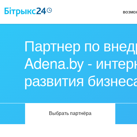
ВОЗМО
Партнер по внед
Adena.by - инте
развития бизнес
Выбрать партнёра