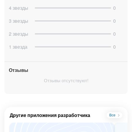
Генерация короткой ссылки] Сокращатель ссылок”)
4 звезды
0
3 звезды
0
В настройках робота вставляем ссылку которую хотим
сократить или выбираем поле из которого робот
2 звезды
0
получит ссылку для сокращения и схраняем робота.
1 звезда
0
Далее, вы можете вывести сокращенную ссылку в
любое нужное поле CRM или в комментарий в
Отзывы
“таймлайн” сделки.
Отзывы отсутствуют!
Вывод короткой ссылки в пользовательское поле:
Добавляем робота "Изменение элемента" сразу после
“Сокращателя ссылок” на той же стадии (настройках
ставим галочку "использовать сразу после
предыдущего робота")
Другие приложения разработчика
Все
В настройках робота выбираем поле (с типом “строка”)
куда будем вставлять короткую ссылку.
Добавляем в поле переменную, для этого справа от