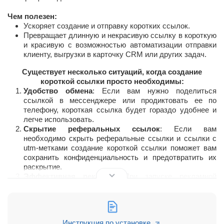
Чем полезен:
Ускоряет создание и отправку коротких ссылок.
Превращает длинную и некрасивую ссылку в короткую
и красивую с возможностью автоматизации отправки
клиенту, выгрузки в карточку CRM или других задач.
Существует несколько ситуаций, когда создание
короткой ссылки просто необходимы:
Удобство обмена
: Если вам нужно поделиться
ссылкой в мессенджере или продиктовать ее по
телефону, короткая ссылка будет гораздо удобнее и
легче использовать.
Скрытие реферальных ссылок
: Если вам
необходимо скрыть реферальные ссылки и ссылки с
utm-метками создание короткой ссылки поможет вам
сохранить конфиденциальность и предотвратить их
раскрытие.
Эффективная реклама
: При запуске рекламной
кампании короткая ссылка позволяет использовать
компактную и привлекательную информацию для
привлечения внимания потребителей.
Ограничение символов
: Если вам необходимо
Инструкция по установке
сократить ссылку из-за ограничения на количество