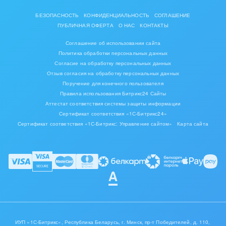
БЕЗОПАСНОСТЬ
КОНФИДЕНЦИАЛЬНОСТЬ
СОГЛАШЕНИЕ
В поле «Ссылка (URL)» указываете ссылку, которую
ПУБЛИЧНАЯ ОФЕРТА
О НАС
КОНТАКТЫ
нужно сократить
Соглашение об использовании сайта
Политика обработки персональных данных
Получаете сокращённую ссылку через вставку
Согласие на обработку персональных данных
значений из раздела «Дополнительные результаты»
Отзыв согласия на обработку персональных данных
Поручение для конечного пользователя
Правила использования Битрикс24 Сайты
Аттестат соответствия системы защиты информации
Сертификат соответствия «1С-Битрикс24»
Сертификат соответствия «1С-Битрикс: Управление сайтом»
Карта сайта
ИУП «1С-Битрикс», Республика Беларусь, г. Минск, пр-т Победителей, д. 110,