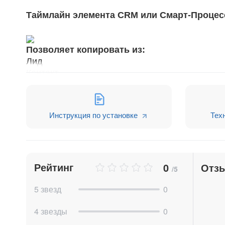
Таймлайн элемента CRM или Смарт-Процес
Позволяет копировать из:
Лид
Контакт
Компания
Сделка
Предложение
Инструкция по установке
Тех
Счёт
Смарт-Процесс
Копировать в:
Рейтинг
0
Отз
Лид
/5
Контакт
5 звезд
0
Компания
Сделка
4 звезды
0
Предложение
Счёт