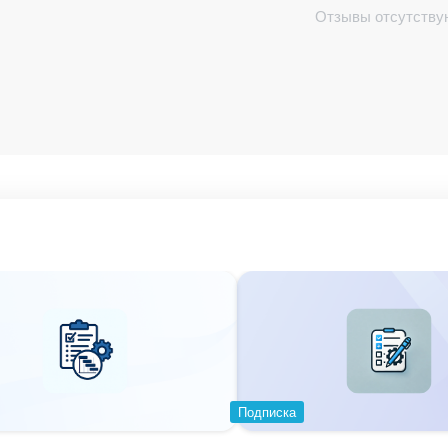
Отзывы отсутству
24 есть воронки и туннели продаж.
ве опции - копировать или переместить.
Подписка
одсчёта конверсии по воронкам, это более правильны