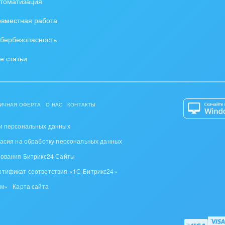
томатизация
ю коммуникации с клиентом из Лида в карточку Ком
вместная работа
бербезопасность
е статьи
ИЧНАЯ ОФЕРТА
О НАС
КОНТАКТЫ
и персональных данных
ласия на обработку персональных данных
зования Битрикс24 Сайты
ртификат соответствия «1С-Битрикс24»
ом»
Карта сайта