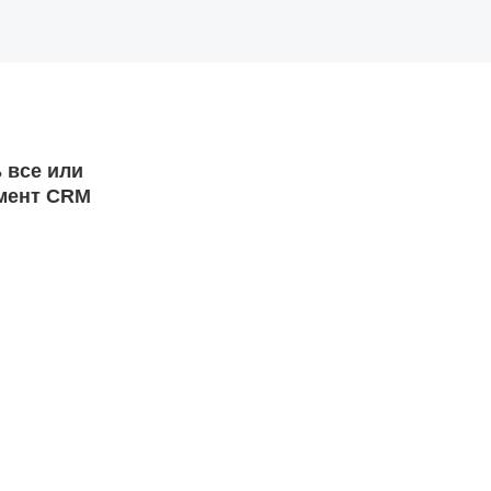
 все или
емент CRM