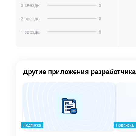
3 звезды
0
Смарт-Процесс
2 звезды
0
Можно использовать в Роботах
1 звезда
0
Настройка робота
Можно использовать в Бизнес-Процессах
Другие приложения разработчика
Настройка активити в бизнес-процессе
Примеры использования:
1. В сделках штатном функционале Битрикс
В настройках робота Копировать сделку есть
д
Подписка
Подписка
А. Копировать.
С точки зрения аналитики и п