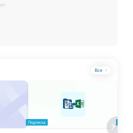
ют!
Все
Подписка
Подпис
й вариант.